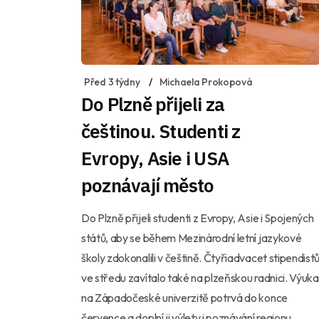
Před 3 týdny
Michaela Prokopová
Do Plzně přijeli za
češtinou. Studenti z
Evropy, Asie i USA
poznávají město
Do Plzně přijeli studenti z Evropy, Asie i Spojených
států, aby se během Mezinárodní letní jazykové
školy zdokonalili v češtině. Čtyřiadvacet stipendist
ve středu zavítalo také na plzeňskou radnici. Výuka
na Západočeské univerzitě potrvá do konce
července a doplní ji výlety i poznávání regionu.