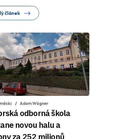
lý článek
měsíci
Adam Wágner
brská odborná škola
ane novou halu a
bny za 252 milionů