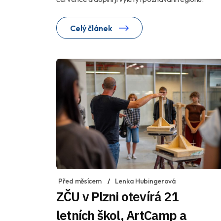
Celý článek
Před měsícem
Lenka Hubingerová
ZČU v Plzni otevírá 21
letních škol, ArtCamp a