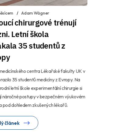
ěsícem
Adam Wágner
ucí chirurgové trénují
zni. Letní škola
ákala 35 studentů z
opy
medicínského centra Lékařské fakulty UK v
orazilo 35 studentů medicíny z Evropy. Na
odní letní škole experimentální chirurgie si
jí náročné postupy v bezpečném výukovém
 a pod dohledem zkušených lékařů.
lý článek