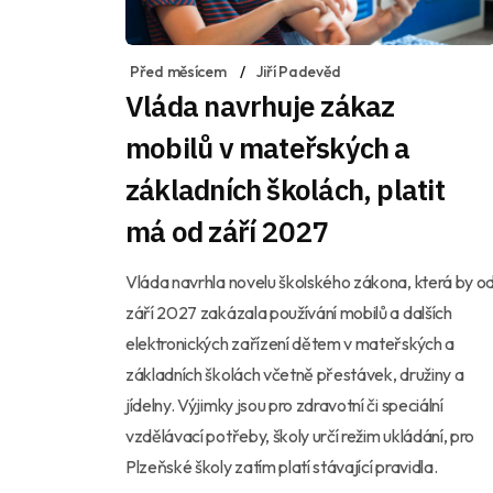
Před měsícem
Jiří Padevěd
Vláda navrhuje zákaz
mobilů v mateřských a
základních školách, platit
má od září 2027
Vláda navrhla novelu školského zákona, která by o
září 2027 zakázala používání mobilů a dalších
elektronických zařízení dětem v mateřských a
základních školách včetně přestávek, družiny a
jídelny. Výjimky jsou pro zdravotní či speciální
vzdělávací potřeby, školy určí režim ukládání, pro
Plzeňské školy zatím platí stávající pravidla.