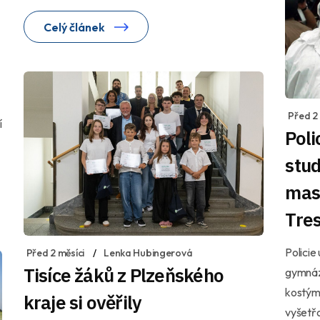
Celý článek
Před 2 
í
Poli
stud
mas
Tres
Policie
Před 2 měsíci
Lenka Hubingerová
Tisíce žáků z Plzeňského
gymnázi
kostýme
kraje si ověřily
vyšetřo