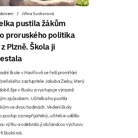
ěsícem
Jiřina Suchorová
elka pustila žákům
o proruského politika
z Plzně. Škola ji
estala
adní škole v Havířově se řeší promítání
lzeňského zastupitele Jakuba Zieby, který
obě žije v Rusku a vystupuje výrazně
ým způsobem. Učitelka ho pustila
kům ve dvou hodinách. Vedení školy
o postup za nepřijatelný, učitelce udělilo
u výtku a odebralo jí občanskou výchovu
tí školní rok.