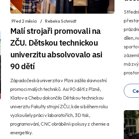
Střední
přestav
Před 2 měsíci
Rebeka Schmidt
Malí strojaři promovali na
prázdni
dílen, 
ZČU. Dětskou technickou
sporto
univerzitu absolvovalo asi
zázemím
90 dětí
má zvýš
prostor
Západočeská univerzita v Plzni zažila slavnostní
promoci malých techniků. Asi 90 dětí z Plzně,
Ce
Klatov a Chebu dokončilo Dětskou technickou
univerzitu Fakulty strojní ZČU, kde si během roku
vyzkoušely práci v laboratořích, 3D tisk,
programování, CNC obrábění i pokusy z chemie a
energetiky.