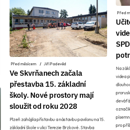
Před m
Učit
vide
SPD 
potr
Před měsícem
Jiří Padevěd
Na zákl
Ve Skvrňanech začala
videa p
přestavba 15. základní
dlouhod
prorusk
školy. Nové prostory mají
deváťá
sloužit od roku 2028
označil
písemno
Plzeň zahájila přístavbu a nástavbu pavilonu na 15.
pro příš
základní škole v ulici Terezie Brzkové. Stavba