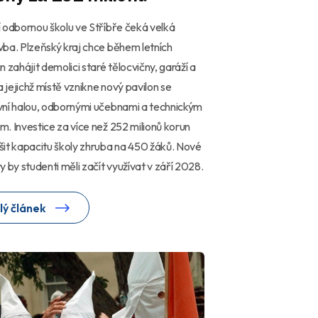
 odbornou školu ve Stříbře čeká velká
ba. Plzeňský kraj chce během letních
n zahájit demolici staré tělocvičny, garáží a
na jejichž místě vznikne nový pavilon se
vní halou, odbornými učebnami a technickým
. Investice za více než 252 milionů korun
it kapacitu školy zhruba na 450 žáků. Nové
y by studenti měli začít využívat v září 2028.
lý článek