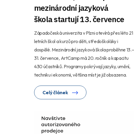
mezinárodní jazyková
škola startují 13. července
Západočeská univerzita v Plzni otevírá přes léto 21
letních škol a kurzů pro děti, středoškoláky i
dospělé. Mezinárodní jazyková škola proběhne 13.
31. července, ArtCamp má 20. ročník a kapacitu
430 účastníků. Programy pokrývají jazyky, umění,
techniku i ekonomii, většina míst je již obsazena.
Celý článek