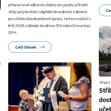
přinese nové odborné učebny pro jazyky, přírodní
Ce
vědy, polytechniku i digitální dovednosti, kabinety
pro učitele a bezbariérové úpravy. Hotovo má být v
létě 2028, náklady dosáhnou 105 milionů korun bez
DPH.
Celý článek
d
Před 2 
Stří
dost
uče