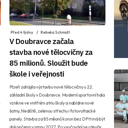
Před 4 týdny
Rebeka Schmidt
V Doubravce začala
stavba nové tělocvičny za
85 milionů. Sloužit bude
škole i veřejnosti
Plzeň zahájila výstavbu nové tělocvičny u 22.
základní školy v Doubravce. Moderní sportovní hala
vznikne ve vnitřním atriu školy a nabídne nové
ů
šatny, hlediště, zelenou střechu i fotovoltaické
panely. Stavba za 85 milionů korun bez DPH má být
dokončena v srpnu 2027. Po vyučování se otevře