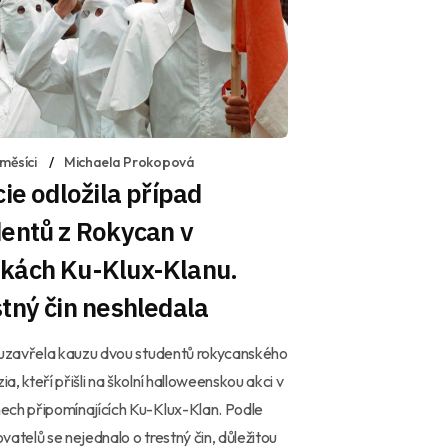
měsíci
Michaela Prokopová
cie odložila případ
entů z Rokycan v
kách Ku-Klux-Klanu.
tný čin neshledala
 uzavřela kauzu dvou studentů rokycanského
a, kteří přišli na školní halloweenskou akci v
ch připomínajících Ku-Klux-Klan. Podle
vatelů se nejednalo o trestný čin, důležitou