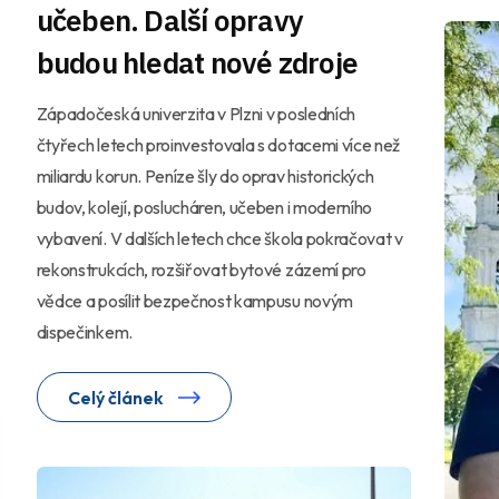
učeben. Další opravy
budou hledat nové zdroje
Západočeská univerzita v Plzni v posledních
čtyřech letech proinvestovala s dotacemi více než
miliardu korun. Peníze šly do oprav historických
–
budov, kolejí, poslucháren, učeben i moderního
vybavení. V dalších letech chce škola pokračovat v
rekonstrukcích, rozšiřovat bytové zázemí pro
vědce a posílit bezpečnost kampusu novým
dispečinkem.
Celý článek