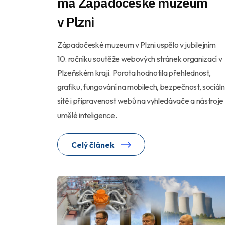
má Západočeské muzeum
v Plzni
Západočeské muzeum v Plzni uspělo v jubilejním
10. ročníku soutěže webových stránek organizací v
Plzeňském kraji. Porota hodnotila přehlednost,
grafiku, fungování na mobilech, bezpečnost, sociáln
sítě i připravenost webů na vyhledávače a nástroje
umělé inteligence.
Celý článek