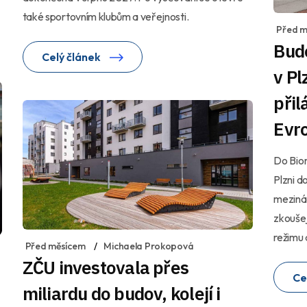
také sportovním klubům a veřejnosti.
Před m
Budo
Celý článek
v Pl
přil
Evr
Do Bio
Plzni d
mezinár
zkouše
režimu
Před měsícem
Michaela Prokopová
ZČU investovala přes
Ce
miliardu do budov, kolejí i