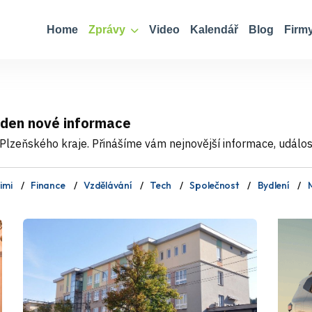
Home
Zprávy
Video
Kalendář
Blog
Firm
 den nové informace
Plzeňského kraje. Přinášíme vám nejnovější informace, události
imi
Finance
Vzdělávání
Tech
Společnost
Bydlení
M