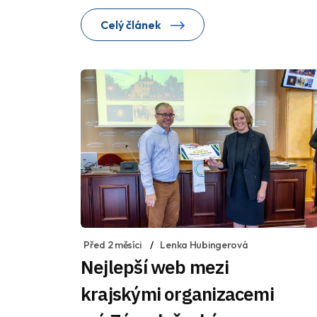
Celý článek
Před 2 měsíci
Lenka Hubingerová
Nejlepší web mezi
krajskými organizacemi