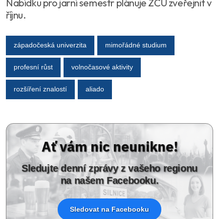
Nabídku pro jarní semestr plánuje ZČU zveřejnit v
říjnu.
západočeská univerzita
mimořádné studium
profesní růst
volnočasové aktivity
rozšíření znalostí
aliado
Ať vám nic neunikne!
Sledujte denní zprávy z vašeho regionu
na našem Facebooku.
Sledovat na Facebooku