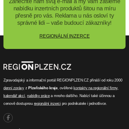
Zanechte nám svůj e-mail a my vám zašleme
nabídku inzertních produktů šitou na míru
přesně pro vás. Reklama u nás osloví ty
správné lidi – vaše budoucí zákazníky!
REGIONÁLNÍ INZERCE
Zpravodajský a informační portál REGIONPLZEN.CZ přináší od roku 2000
denní zprávy
z
Plzeňského kraje
, ověřené
kontakty na regionální firmy
,
kalendář akcí
,
nabídky práce
a mnoho dalšího. Nabízí také účinnou a
cenově dostupnou
regionální inzerci
pro podnikatele i jednotlivce.