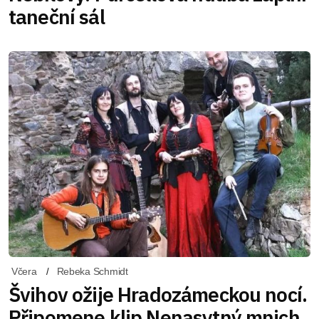
taneční sál
Včera
Rebeka Schmidt
Švihov ožije Hradozámeckou nocí.
Připomene klip Nenasytný mnich