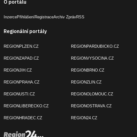
O portálu
Inzerce
Přihlášení
Registrace
Archiv Zpráv
RSS
Regionální portály
REGIONPLZEN.CZ
REGIONPARDUBICKO.CZ
REGIONZAPAD.CZ
REGIONVYSOCINA.CZ
REGIONJIH.CZ
REGIONBRNO.CZ
REGIONPRAHA.CZ
REGIONZLIN.CZ
REGIONUSTI.CZ
REGIONOLOMOUC.CZ
REGIONLIBERECKO.CZ
REGIONOSTRAVA.CZ
REGIONHRADEC.CZ
REGION24.CZ