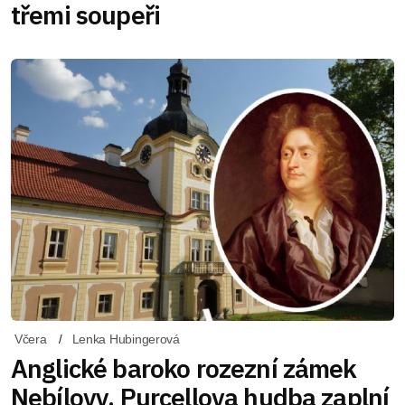
třemi soupeři
Včera
Lenka Hubingerová
Anglické baroko rozezní zámek
Nebílovy. Purcellova hudba zaplní