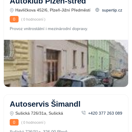
Autoklub Plzeň-střed
Havlíčkova 452/6, Plzeň-Jižní Předměstí
supertip.cz
0
( 0 hodnocení )
Provoz vnitrostátní i mezinárodní dopravy.
Autoservis Šimandl
Sušická 726/31a, Sušická
+420 377 263 089
0
( 0 hodnocení )
Sušická 726/31a, 326 00 Plzeň