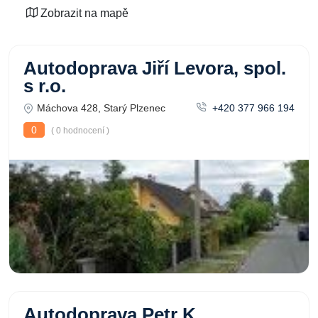
Zobrazit na mapě
Autodoprava Jiří Levora, spol.
s r.o.
Máchova 428, Starý Plzenec
+420 377 966 194
0
( 0 hodnocení )
Autodoprava Petr K