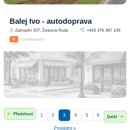
Balej Ivo - autodoprava
Zahradní 337, Železná Ruda
+420 376 397 149
0
( 0 hodnocení )
Předchozí
1
2
3
4
5
6
Další
Poslední »