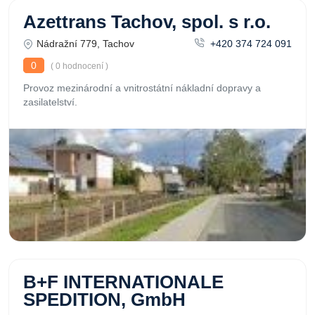
Azettrans Tachov, spol. s r.o.
Nádražní 779, Tachov
+420 374 724 091
0
( 0 hodnocení )
Provoz mezinárodní a vnitrostátní nákladní dopravy a
zasilatelství.
B+F INTERNATIONALE
SPEDITION, GmbH