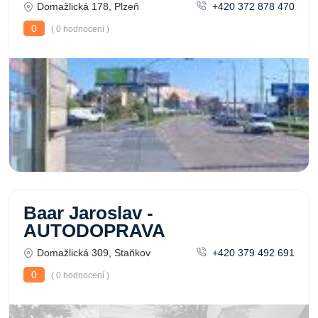
Domažlická 178, Plzeň
+420 372 878 470
0
( 0 hodnocení )
Baar Jaroslav -
AUTODOPRAVA
Domažlická 309, Staňkov
+420 379 492 691
0
( 0 hodnocení )