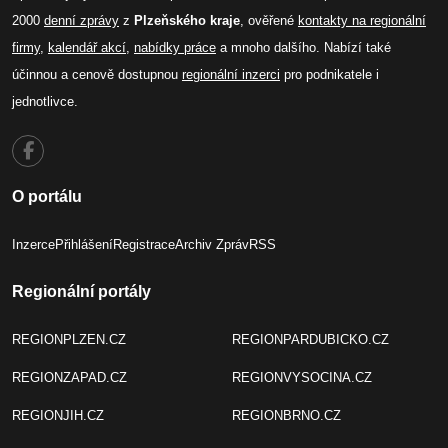
2000
denní zprávy
z
Plzeňského kraje
, ověřené
kontakty na regionální
firmy
,
kalendář akcí
,
nabídky práce
a mnoho dalšího. Nabízí také
účinnou a cenově dostupnou
regionální inzerci
pro podnikatele i
jednotlivce.
O portálu
Inzerce
Přihlášení
Registrace
Archiv Zpráv
RSS
Regionální portály
REGIONPLZEN.CZ
REGIONPARDUBICKO.CZ
REGIONZAPAD.CZ
REGIONVYSOCINA.CZ
REGIONJIH.CZ
REGIONBRNO.CZ