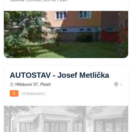
AUTOSTAV - Josef Metlička
Hřbitovní 37, Plzeň
-
0
( 0 hodnocení )