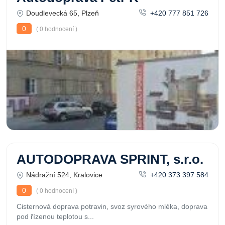
Doudlevecká 65, Plzeň
+420 777 851 726
0
( 0 hodnocení )
AUTODOPRAVA SPRINT, s.r.o.
Nádražní 524, Kralovice
+420 373 397 584
0
( 0 hodnocení )
Cisternová doprava potravin, svoz syrového mléka, doprava
pod řízenou teplotou s...