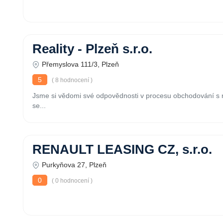
Reality - Plzeň s.r.o.
Přemyslova 111/3, Plzeň
5
( 8 hodnocení )
Jsme si vědomi své odpovědnosti v procesu obchodování s n
se...
RENAULT LEASING CZ, s.r.o.
Purkyňova 27, Plzeň
0
( 0 hodnocení )