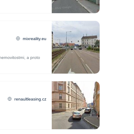
mixreality.eu
emovitostmi, a proto
renaultleasing.cz