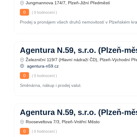
Jungmannova 174/7, Plzeň-Jižní Předměstí
0
( 0 hodnocení )
Prodej a pronájem všech druhů nemovitostí v Plzeňském kraji
Agentura N.59, s.r.o. (Plzeň-mě
Železniční 119/7 (Hlavní nádraží ČD), Plzeň-Východní Př
agentura-n59.cz
0
( 0 hodnocení )
Směnárna, nákup i prodej valut.
Agentura N.59, s.r.o. (Plzeň-mě
Rooseveltova 7/3, Plzeň-Vnitřní Město
0
( 0 hodnocení )