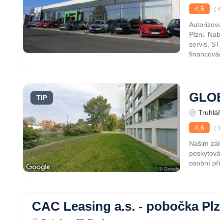
4,5
( 
Autorizov
Plzni. Nab
servis, S
financován
GLOB
TIP
Truhlá
4,6
( 
Našim zák
poskytová
osobní pří
CAC Leasing a.s. - pobočka Pl