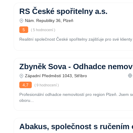
RS České spořitelny a.s.
Nám. Republiky 36, Plzeň
5
( 5 hodnocení )
Realitní společnost České spořitelny zajišťuje pro své klienty 
Zbyněk Sova - Odhadce nemovi
Západní Předměstí 1043, Stříbro
4,7
( 9 hodnocení )
Profesionální odhadce nemovitostí pro region Plzeň. Jsem 
oboru...
Abakus, společnost s ručení