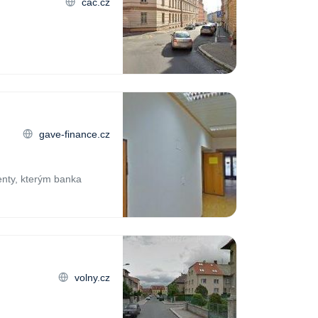
cac.cz
gave-finance.cz
enty, kterým banka
volny.cz