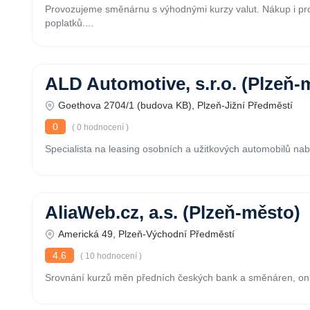
Provozujeme směnárnu s výhodnými kurzy valut. Nákup i pro
poplatků....
ALD Automotive, s.r.o. (Plzeň-
Goethova 2704/1 (budova KB), Plzeň-Jižní Předměstí
0
( 0 hodnocení )
Specialista na leasing osobních a užitkových automobilů nabízí
AliaWeb.cz, a.s. (Plzeň-město)
Americká 49, Plzeň-Východní Předměstí
4,6
( 10 hodnocení )
Srovnání kurzů měn předních českých bank a směnáren, online