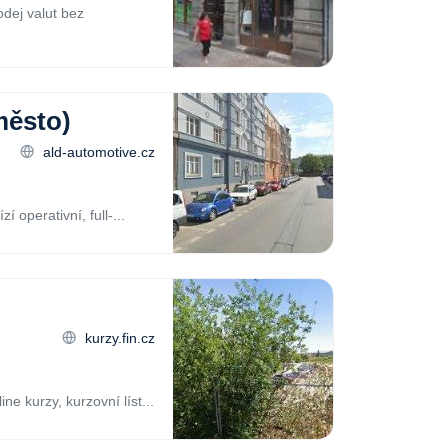
dej valut bez
město)
ald-automotive.cz
 operativní, full-...
kurzy.fin.cz
 kurzy, kurzovní líst...