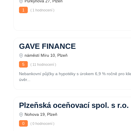
Purkyňova 27, Plzeň
1
( 1 hodnocení )
GAVE FINANCE
náměstí Míru 10, Plzeň
5
( 11 hodnocení )
Nebankovní půjčky a hypotéky s úrokem 6,9 % ročně pro kli
úvěr...
Plzeňská oceňovací spol. s r.o.
Nohova 19, Plzeň
0
( 0 hodnocení )