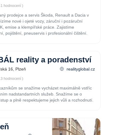
41 hodnocení )
aný prodejce a servis Škoda, Renault a Dacia v
ízíme nové i ojeté vozy, záruční i pozáruční
TK, emise a klempířské práce. Zajistíme
í, pojištění, pneuservis i profesionální čištění.
ÁL reality a poradenství
řská 16, Plzeň
realityglobal.cz
13 hodnocení )
azníkům se snažíme vycházet maximálně vstříc
ním nadstandartních služeb. Snažíme se o
stup a plně respektujeme jejich vůli a rozhodnutí.
zeň