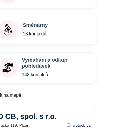
Směnárny
18 kontaktů
Vymáhání a odkup
pohledávek
148 kontaktů
it na mapě
CB, spol. s r.o.
cká 119, Plzeň
autocb.cz