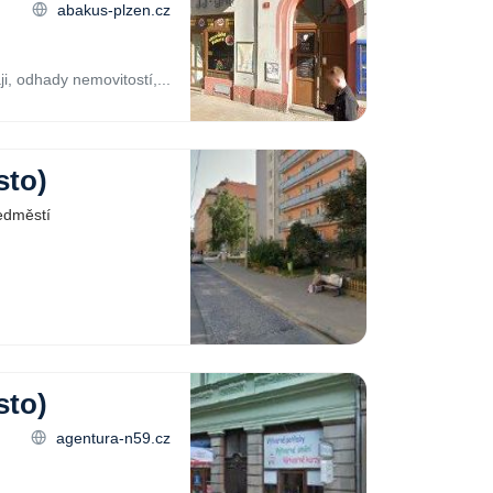
abakus-plzen.cz
, odhady nemovitostí,...
sto)
edměstí
sto)
agentura-n59.cz