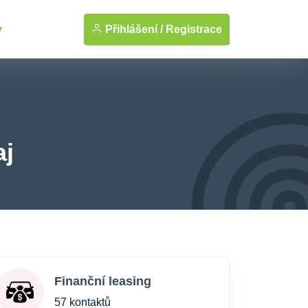
Přihlášení /
Registrace
y
aj
Finanční leasing
57 kontaktů