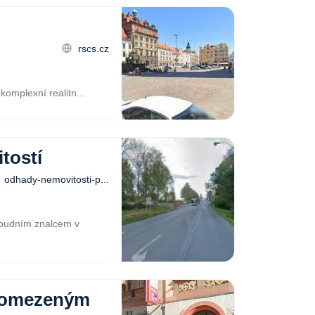
rscs.cz
komplexní realitn...
tostí
odhady-nemovitosti-p...
soudním znalcem v
m omezeným