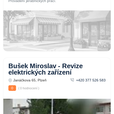
Provádění jeřábnických prací.
Bušek Miroslav - Revize
elektrických zařízení
Janáčkova 65, Plzeň
+420 377 526 583
0
( 0 hodnocení )