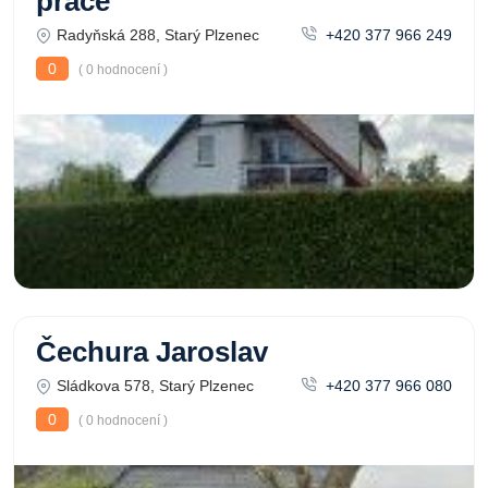
práce
Radyňská 288, Starý Plzenec
+420 377 966 249
0
( 0 hodnocení )
Čechura Jaroslav
Sládkova 578, Starý Plzenec
+420 377 966 080
0
( 0 hodnocení )