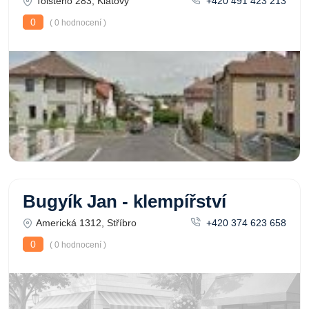
Tolstého 283, Klatovy
+420 491 423 213
0
( 0 hodnocení )
Bugyík Jan - klempířství
Americká 1312, Stříbro
+420 374 623 658
0
( 0 hodnocení )