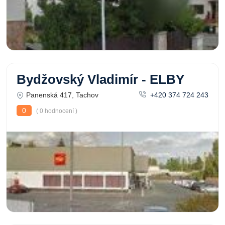
Bydžovský Vladimír - ELBY
Panenská 417, Tachov
+420 374 724 243
0
( 0 hodnocení )