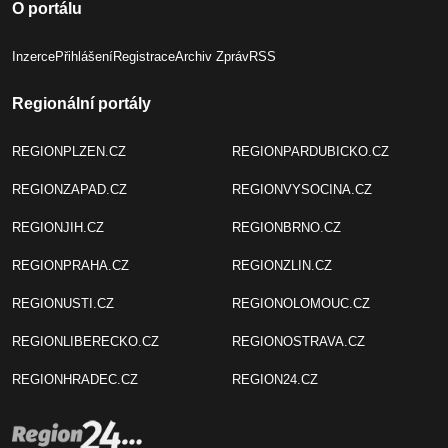
O portálu
Inzerce
Přihlášení
Registrace
Archiv Zpráv
RSS
Regionální portály
REGIONPLZEN.CZ
REGIONPARDUBICKO.CZ
REGIONZAPAD.CZ
REGIONVYSOCINA.CZ
REGIONJIH.CZ
REGIONBRNO.CZ
REGIONPRAHA.CZ
REGIONZLIN.CZ
REGIONUSTI.CZ
REGIONOLOMOUC.CZ
REGIONLIBERECKO.CZ
REGIONOSTRAVA.CZ
REGIONHRADEC.CZ
REGION24.CZ