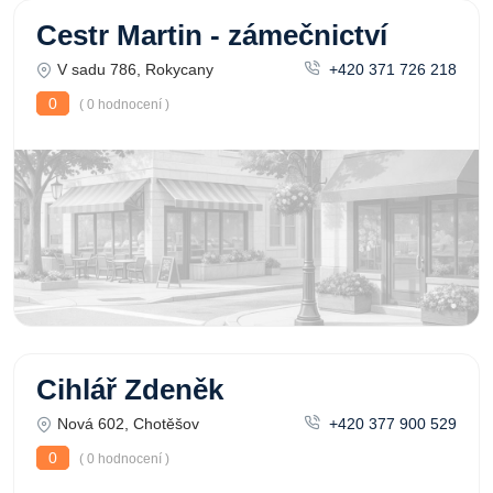
Cestr Martin - zámečnictví
V sadu 786, Rokycany
+420 371 726 218
0
( 0 hodnocení )
Cihlář Zdeněk
Nová 602, Chotěšov
+420 377 900 529
0
( 0 hodnocení )