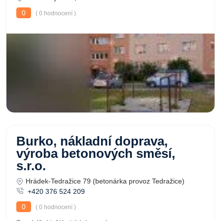
0
( 0 hodnocení )
Burko, nákladní doprava,
výroba betonových směsí,
s.r.o.
Hrádek-Tedražice 79 (betonárka provoz Tedražice)
+420 376 524 209
0
( 0 hodnocení )