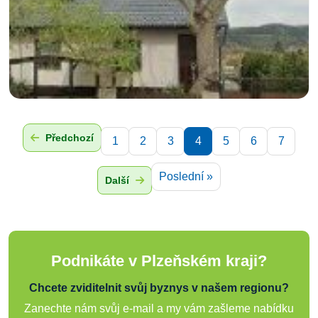
Předchozí
1
2
3
4
5
6
7
Poslední »
Další
Podnikáte v Plzeňském kraji?
Chcete zviditelnit svůj byznys v našem regionu?
Zanechte nám svůj e-mail a my vám zašleme nabídku