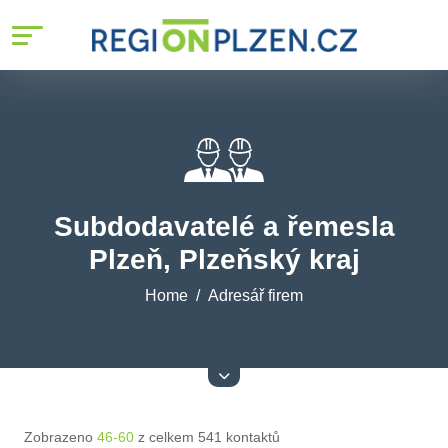
Subdodavatelé a řemesla
Plzeň, Plzeňský kraj
Home
Adresář firem
Zobrazeno
46-60
z celkem 541 kontaktů