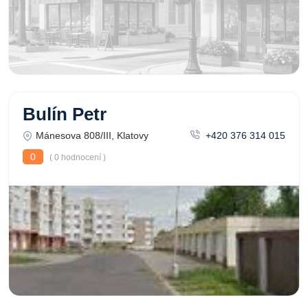
Bulín Petr
Mánesova 808/III, Klatovy
+420 376 314 015
0
( 0 hodnocení )