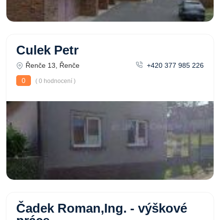
Culek Petr
Řenče 13, Řenče
+420 377 985 226
0
( 0 hodnocení )
Čadek Roman,Ing. - výškové