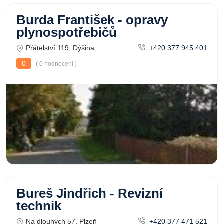
Burda František - opravy
plynospotřebičů
Přátelství 119, Dýšina
+420 377 945 401
0
( 0 hodnocení )
Bureš Jindřich - Revizní
technik
Na dlouhých 57, Plzeň
+420 377 471 521