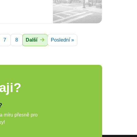
7
8
Další
Poslední »
aji?
?
a míru přesně pro
ky!