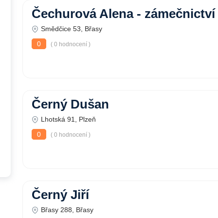
Čechurová Alena - zámečnictví
Smědčice 53, Břasy
0
( 0 hodnocení )
Černý Dušan
Lhotská 91, Plzeň
0
( 0 hodnocení )
Černý Jiří
Břasy 288, Břasy