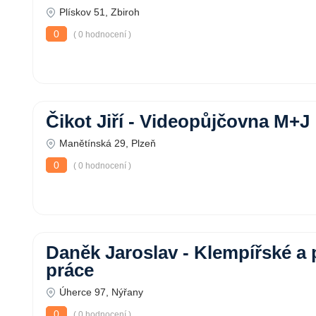
Plískov 51, Zbiroh
0
( 0 hodnocení )
Čikot Jiří - Videopůjčovna M+J
Manětínská 29, Plzeň
0
( 0 hodnocení )
Daněk Jaroslav - Klempířské a
práce
Úherce 97, Nýřany
0
( 0 hodnocení )