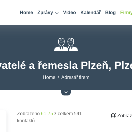
Home
Zprávy
Video
Kalendář
Blog
Firm
telé a řemesla Plzeň, Plz
Home
Adresář firem
Zobrazeno
61-75
z celkem 541
Zobraz
kontaktů