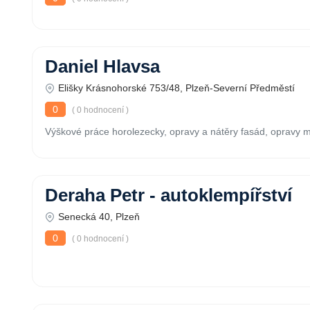
Daniel Hlavsa
Elišky Krásnohorské 753/48, Plzeň-Severní Předměstí
0
( 0 hodnocení )
Výškové práce horolezecky, opravy a nátěry fasád, opravy me
Deraha Petr - autoklempířství
Senecká 40, Plzeň
0
( 0 hodnocení )