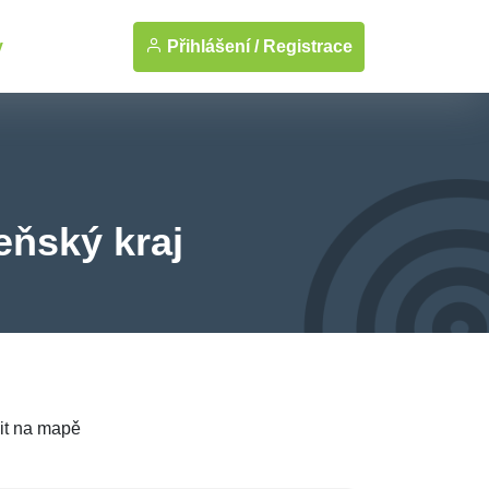
Přihlášení /
Registrace
y
eňský kraj
it na mapě