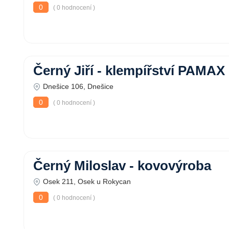
0
( 0 hodnocení )
Černý Jiří - klempířství PAMAX
Dnešice 106, Dnešice
0
( 0 hodnocení )
Černý Miloslav - kovovýroba
Osek 211, Osek u Rokycan
0
( 0 hodnocení )