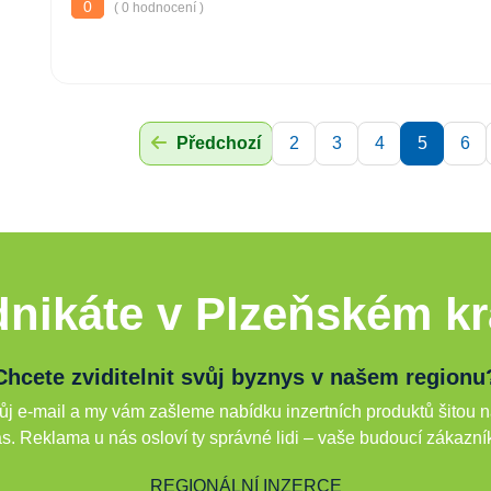
0
( 0 hodnocení )
Předchozí
2
3
4
5
6
nikáte v Plzeňském kr
Chcete zviditelnit svůj byznys v našem regionu
j e-mail a my vám zašleme nabídku inzertních produktů šitou n
s. Reklama u nás osloví ty správné lidi – vaše budoucí zákazní
REGIONÁLNÍ INZERCE