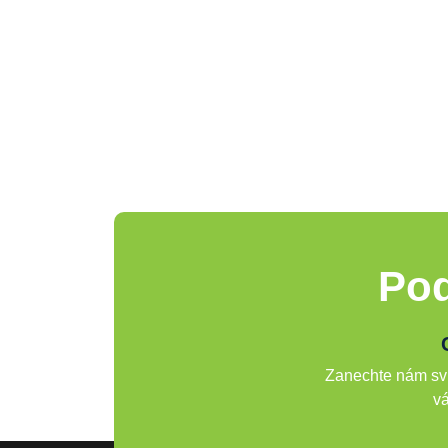
Pod
Zanechte nám svů
vá