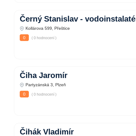
Černý Stanislav - vodoinstalaté
Kollárova 599, Přeštice
0
( 0 hodnocení )
Čiha Jaromír
Partyzánská 3, Plzeň
0
( 0 hodnocení )
Čihák Vladimír