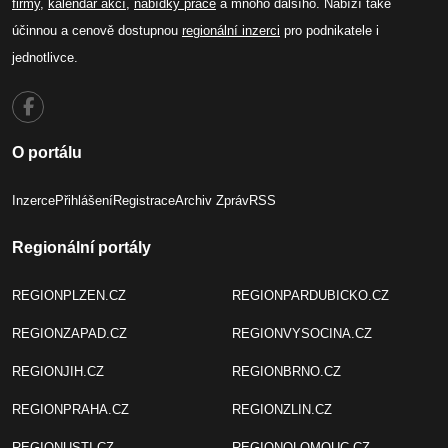
firmy
,
kalendář akcí
,
nabídky práce
a mnoho dalšího. Nabízí také
účinnou a cenově dostupnou
regionální inzerci
pro podnikatele i
jednotlivce.
O portálu
Inzerce
Přihlášení
Registrace
Archiv Zpráv
RSS
Regionální portály
REGIONPLZEN.CZ
REGIONPARDUBICKO.CZ
REGIONZAPAD.CZ
REGIONVYSOCINA.CZ
REGIONJIH.CZ
REGIONBRNO.CZ
REGIONPRAHA.CZ
REGIONZLIN.CZ
REGIONUSTI.CZ
REGIONOLOMOUC.CZ