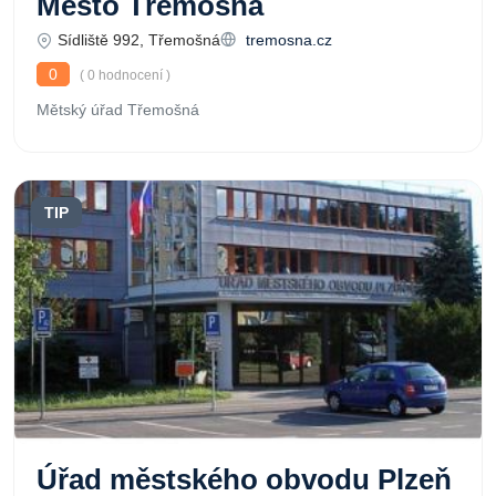
Město Třemošná
Sídliště 992, Třemošná
tremosna.cz
0
( 0 hodnocení )
Mětský úřad Třemošná
TIP
Úřad městského obvodu Plzeň