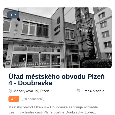
TIP
Úřad městského obvodu Plzeň
4 - Doubravka
Masarykova 19, Plzeň
umo4.plzen.eu
4,9
( 28 hodnocení )
Městský obvod Plzeň 4 – Doubravka zahrnuje rozsáhlé
území východní části Plzně včetně Doubravky, Lobez,