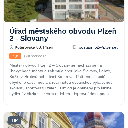
Úřad městského obvodu Plzeň
2 - Slovany
Koterovská 83, Plzeň
postaumo2@plzen.eu
4,8
( 48 hodnocení )
Městský obvod Plzeň 2 – Slovany se nachází se na
jihovýchodě města a zahrnuje čtvrti jako Slovany, Lobzy,
Božkov, Bručná nebo část Koterova. Patří mezi hustě
obydlené části města s rozvinutou občanskou vybaveností,
školami, sportovišti i zelení. Obvod je oblíbený pro klidné
bydlení v blízkosti centra a dobrou dopravní dostupnost.
TIP