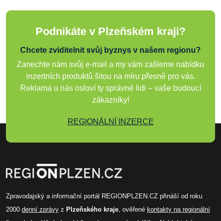
Podnikáte v Plzeňském kraji?
Chcete zviditelnit svůj byznys v našem regionu?
Zanechte nám svůj e-mail a my vám zašleme nabídku
inzertních produktů šitou na míru přesně pro vás.
Reklama u nás osloví ty správné lidi – vaše budoucí
zákazníky!
REGIONÁLNÍ INZERCE
Zpravodajský a informační portál REGIONPLZEN.CZ přináší od roku
2000
denní zprávy
z
Plzeňského kraje
, ověřené
kontakty na regionální