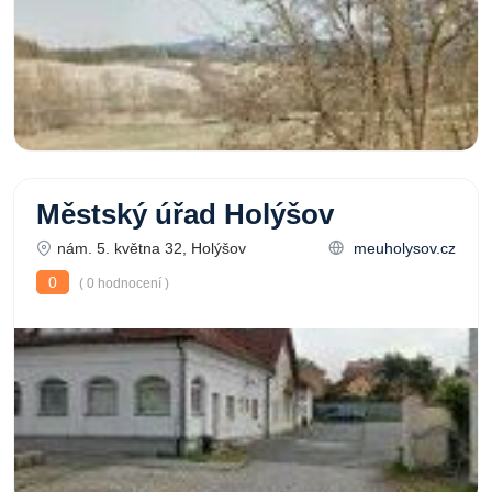
Městský úřad Holýšov
nám. 5. května 32, Holýšov
meuholysov.cz
0
( 0 hodnocení )