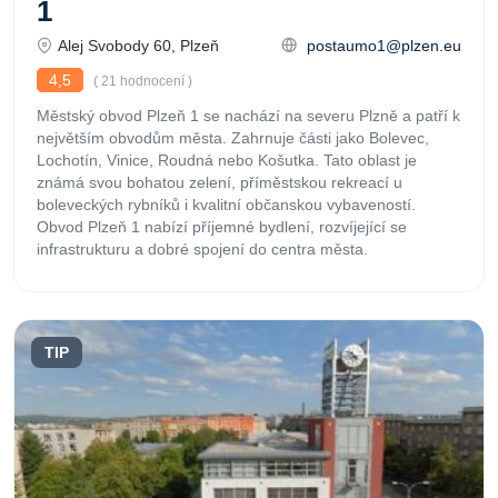
1
Alej Svobody 60, Plzeň
postaumo1@plzen.eu
4,5
( 21 hodnocení )
Městský obvod Plzeň 1 se nachází na severu Plzně a patří k
největším obvodům města. Zahrnuje části jako Bolevec,
Lochotín, Vinice, Roudná nebo Košutka. Tato oblast je
známá svou bohatou zelení, příměstskou rekreací u
boleveckých rybníků i kvalitní občanskou vybaveností.
Obvod Plzeň 1 nabízí příjemné bydlení, rozvíjející se
infrastrukturu a dobré spojení do centra města.
TIP