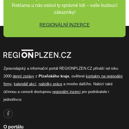
Reklama u nás osloví ty správné lidi – vaše budoucí
zákazníky!
REGIONÁLNÍ INZERCE
Zpravodajský a informační portál REGIONPLZEN.CZ přináší od roku
2000
denní zprávy
z
Plzeňského kraje
, ověřené
kontakty na regionální
firmy
,
kalendář akcí
,
nabídky práce
a mnoho dalšího. Nabízí také
účinnou a cenově dostupnou
regionální inzerci
pro podnikatele i
jednotlivce.
O portálu