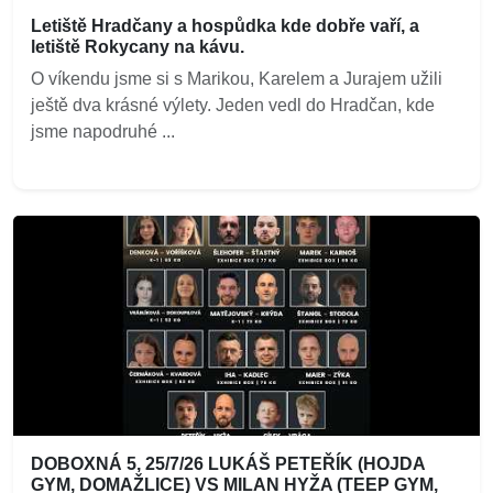
Letiště Hradčany a hospůdka kde dobře vaří, a
letiště Rokycany na kávu.
O víkendu jsme si s Marikou, Karelem a Jurajem užili
ještě dva krásné výlety. Jeden vedl do Hradčan, kde
jsme napodruhé ...
DOBOXNÁ 5, 25/7/26 LUKÁŠ PETEŘÍK (HOJDA
GYM, DOMAŽLICE) VS MILAN HYŽA (TEEP GYM,