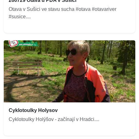
260729 Otava u PDA v Sušici
Otava v Sušici ve stavu sucha #otava #otavariver
#susice....
Cyklotoulky Holysov
Cyklotoulky Holýšov - začínají v Hradci....