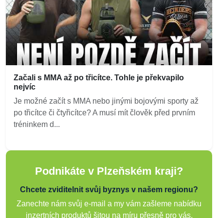
Začali s MMA až po třicítce. Tohle je překvapilo
nejvíc
Je možné začít s MMA nebo jinými bojovými sporty až
po třicítce či čtyřicítce? A musí mít člověk před prvním
tréninkem d...
Podnikáte v Plzeňském kraji?
Chcete zviditelnit svůj byznys v našem regionu?
Zanechte nám svůj e-mail a my vám zašleme nabídku
inzertních produktů šitou na míru přesně pro vás.