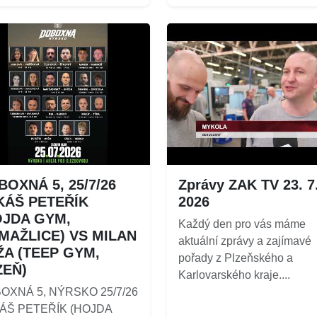
OXNÁ 5, 25/7/26
Zprávy ZAK TV 23. 7
KÁŠ PETEŘÍK
2026
OJDA GYM,
Každý den pro vás máme
MAŽLICE) VS MILAN
aktuální zprávy a zajímavé
ŽA (TEEP GYM,
pořady z Plzeňského a
ZEŇ)
Karlovarského kraje....
OXNÁ 5, NÝRSKO 25/7/26
ÁŠ PETEŘÍK (HOJDA