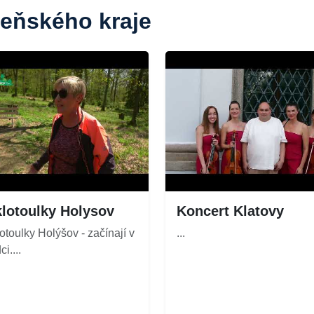
zeňského kraje
lotoulky Holysov
Koncert Klatovy
otoulky Holýšov - začínají v
...
i....