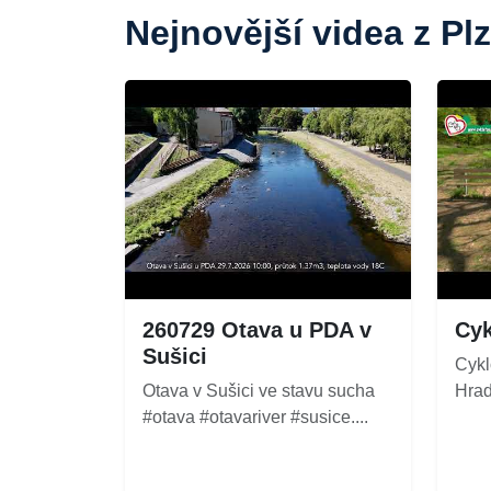
Nejnovější videa z Pl
260729 Otava u PDA v
Cyk
Sušici
Cykl
Otava v Sušici ve stavu sucha
Hradc
#otava #otavariver #susice....