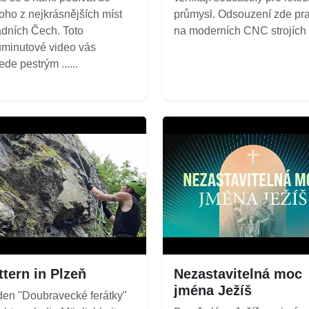
oho z nejkrásnějších míst
průmysl. Odsouzení zde pra
dních Čech. Toto
na moderních CNC strojích a
minutové video vás
ede pestrým ......
ttern in Plzeň
Nezastavitelná moc
jména Ježíš
den "Doubravecké ferátky"