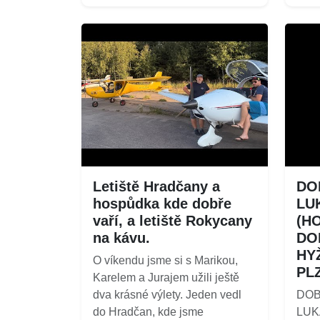
Letiště Hradčany a
DOB
hospůdka kde dobře
LU
vaří, a letiště Rokycany
(H
na kávu.
DO
HY
O víkendu jsme si s Marikou,
PL
Karelem a Jurajem užili ještě
dva krásné výlety. Jeden vedl
DOB
do Hradčan, kde jsme
LUK