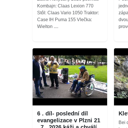
Kombajn: Claas Lexion 770
jedn
Stôl: Claas Vario 1050 Traktor:
zápa
Case IH Puma 155 Vlečka:
dvou
Wielton ....
prov
6 . díl- poslední díl
Kle
evangelizace v Plzni 21
Bei 
. 7 . 2026 káži a chválí