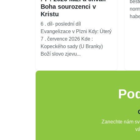
best
Boha sourozenci v
norm
Kristu
habe
6 . díl- poslední díl
Evangelizace v Plzni Kdy: Úterý
7 . července 2026 Kde :
Kopeckého sady (U Branky)
Boží slovo zjevu...
Pod
Zanechte nám svů
vá