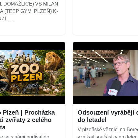
, DOMAŽLICE) VS MILAN
A (TEEP GYM, PLZEŇ) K-
I ......
 Plzeň | Procházka
Odsouzení vyrábějí d
i zvířaty z celého
do letadel
ta
V plzeňské věznici na Bore
e se s námi podívat do
vznikají součástky pro letec