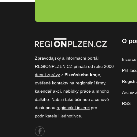
O po
Zpravodajský a informační portál
Inzerce
REGIONPLZEN.CZ přináší od roku 2000
Přihláš
denní zprávy
z
Plzeňského kraje
,
Registr
ověřené
kontakty na regionální firmy
,
kalendář akcí
,
nabídky práce
a mnoho
Archiv 
dalšího. Nabízí také účinnou a cenově
RSS
dostupnou
regionální inzerci
pro
podnikatele i jednotlivce.