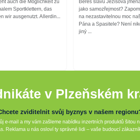
eht auch die Möglichkeit zu
Bereš slávu Ježíšova jmén
alem Sportklettern, das
jako samozřejmost? Zapom
n wir ausgenutzt. Allerdin...
na nezastavitelnou moc na
Pána a Spasitele? Není ni
jiný ...
nikáte v Plzeňském kr
Chcete zviditelnit svůj byznys v našem regionu
j e-mail a my vám zašleme nabídku inzertních produktů šitou n
s. Reklama u nás osloví ty správné lidi – vaše budoucí zákazní