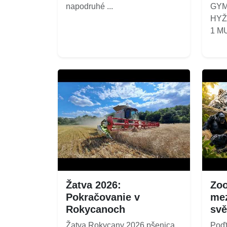
napodruhé ...
GYM
HYŽ
1 MUŽ
Žatva 2026:
Zoo
Pokračovanie v
mez
Rokycanoch
svě
Žatva Rokycany 2026 pšenica
Poďt