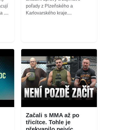
cují
pořady z Plzeňského a
 ....
Karlovarského kraje....
Začali s MMA až po
třicítce. Tohle je
překvapilo nejvíc