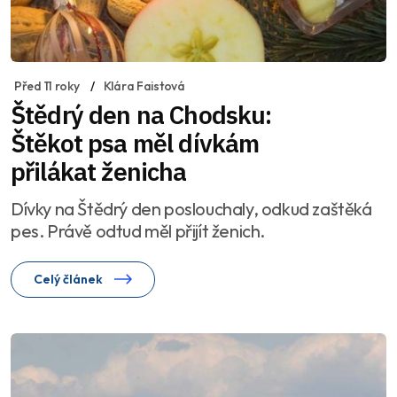
Před 11 roky
Klára Faistová
Štědrý den na Chodsku:
Štěkot psa měl dívkám
přilákat ženicha
Dívky na Štědrý den poslouchaly, odkud zaštěká
pes. Právě odtud měl přijít ženich.
Celý článek