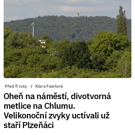
Před 11 roky
Klára Faistová
Oheň na náměstí, divotvorná
metlice na Chlumu.
Velikonoční zvyky uctívali už
staří Plzeňáci