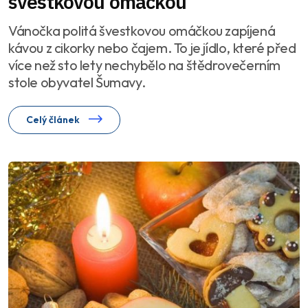
švestkovou omáčkou
Vánočka politá švestkovou omáčkou zapíjená
kávou z cikorky nebo čajem. To je jídlo, které před
více než sto lety nechybělo na štědrovečerním
stole obyvatel Šumavy.
Celý článek