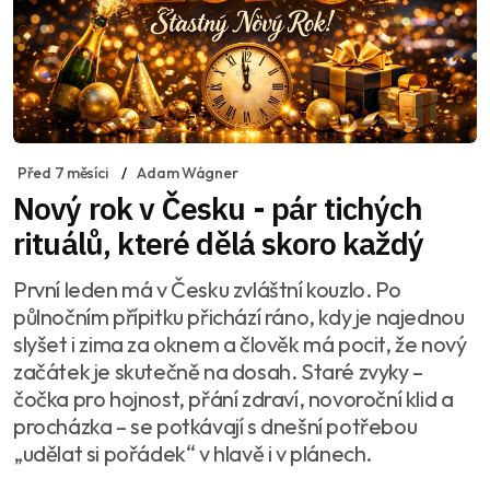
Před 7 měsíci
Adam Wágner
Nový rok v Česku - pár tichých
rituálů, které dělá skoro každý
První leden má v Česku zvláštní kouzlo. Po
půlnočním přípitku přichází ráno, kdy je najednou
slyšet i zima za oknem a člověk má pocit, že nový
začátek je skutečně na dosah. Staré zvyky –
čočka pro hojnost, přání zdraví, novoroční klid a
procházka – se potkávají s dnešní potřebou
„udělat si pořádek“ v hlavě i v plánech.