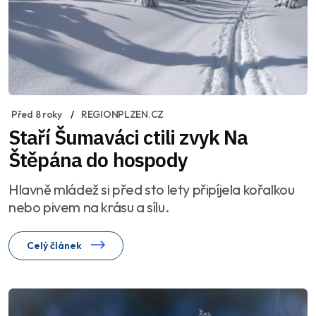
Před 8 roky
REGIONPLZEN.CZ
Staří Šumaváci ctili zvyk Na
Štěpána do hospody
Hlavně mládež si před sto lety připíjela kořalkou
nebo pivem na krásu a sílu.
Celý článek