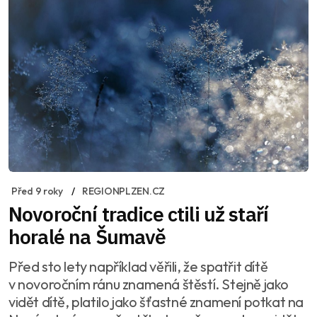
Před 9 roky
REGIONPLZEN.CZ
Novoroční tradice ctili už staří
horalé na Šumavě
Před sto lety například věřili, že spatřit dítě
v novoročním ránu znamená štěstí. Stejně jako
vidět dítě, platilo jako šťastné znamení potkat na