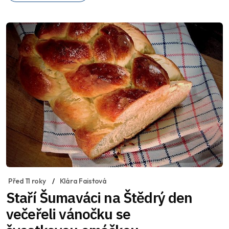
Před 11 roky
Klára Faistová
Staří Šumaváci na Štědrý den
večeřeli vánočku se