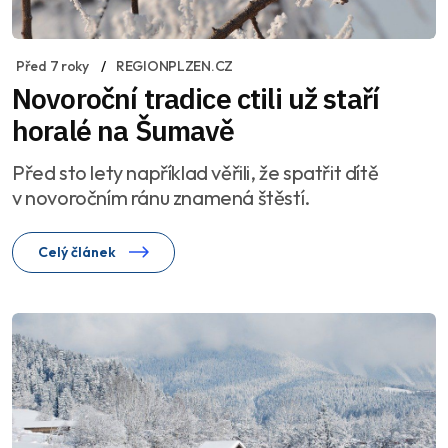
Před 7 roky
REGIONPLZEN.CZ
Novoroční tradice ctili už staří
horalé na Šumavě
Před sto lety například věřili, že spatřit dítě
v novoročním ránu znamená štěstí.
Celý článek