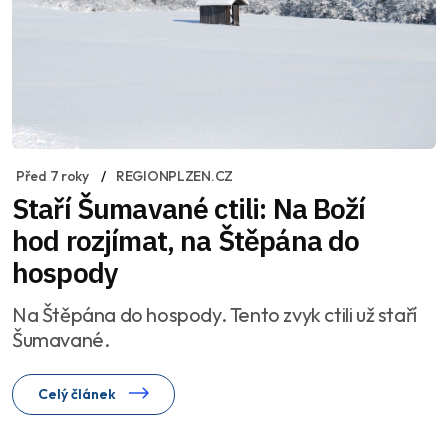
Před 7 roky
REGIONPLZEN.CZ
Staří Šumavané ctili: Na Boží
hod rozjímat, na Štěpána do
hospody
Na Štěpána do hospody. Tento zvyk ctili už staří
Šumavané.
Celý článek