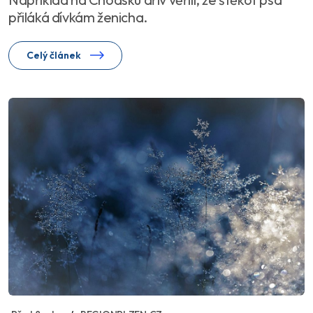
přiláká dívkám ženicha.
Celý článek