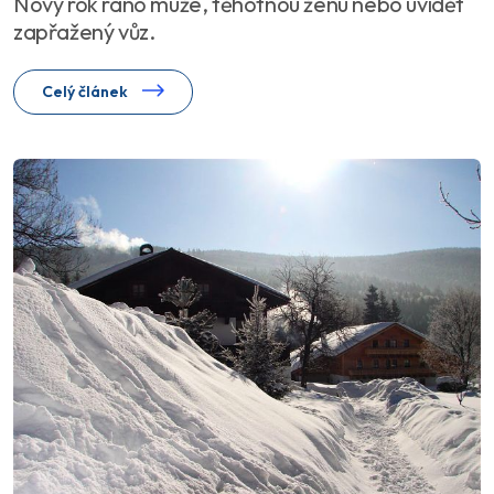
Nový rok ráno muže, těhotnou ženu nebo uvidět
zapřažený vůz.
Celý článek