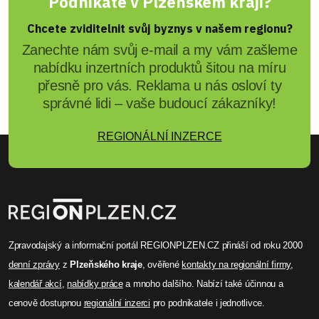
Podnikáte v Plzeňském kraji?
Chcete zviditelnit svůj byznys v našem regionu?
Zanechte nám svůj e-mail a my vám zašleme
nabídku inzertních produktů šitou na míru
přesně pro vás. Reklama u nás osloví ty
správné lidi – vaše budoucí zákazníky!
REGIONÁLNÍ INZERCE
Zpravodajský a informační portál REGIONPLZEN.CZ přináší od roku 2000
denní zprávy
z
Plzeňského kraje
, ověřené
kontakty na regionální firmy
,
kalendář akcí
,
nabídky práce
a mnoho dalšího. Nabízí také účinnou a
cenově dostupnou
regionální inzerci
pro podnikatele i jednotlivce.