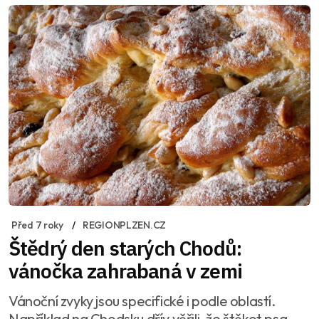
Před 7 roky
REGIONPLZEN.CZ
Štědrý den starých Chodů:
vánočka zahrabaná v zemi
Vánoční zvyky jsou specifické i podle oblastí.
Například na Chodsku dřív věřili, že štěkot psa