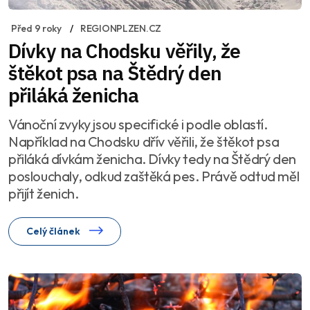
Před 9 roky
REGIONPLZEN.CZ
Dívky na Chodsku věřily, že
štěkot psa na Štědrý den
přiláká ženicha
Vánoční zvyky jsou specifické i podle oblastí.
Například na Chodsku dřív věřili, že štěkot psa
přiláká dívkám ženicha. Dívky tedy na Štědrý den
poslouchaly, odkud zaštěká pes. Právě odtud měl
přijít ženich.
Celý článek