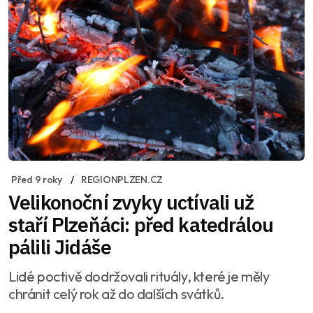
Před 9 roky
REGIONPLZEN.CZ
Velikonoční zvyky uctívali už
staří Plzeňáci: před katedrálou
pálili Jidáše
Lidé poctivě dodržovali rituály, které je měly
chránit celý rok až do dalších svátků.