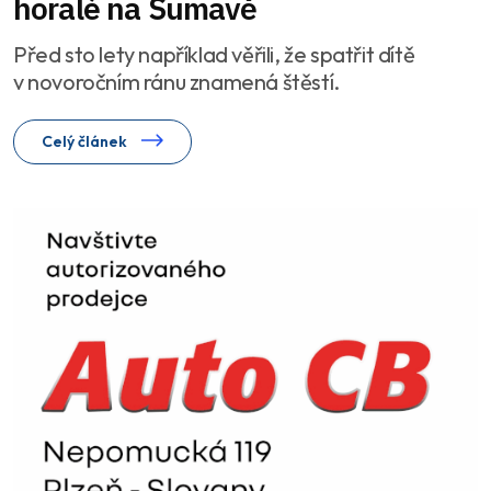
horalé na Šumavě
Před sto lety například věřili, že spatřit dítě
v novoročním ránu znamená štěstí.
Celý článek