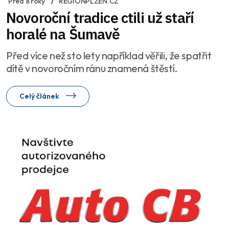
Před 8 roky
REGIONPLZEN.CZ
Novoroční tradice ctili už staří
horalé na Šumavě
Před více než sto lety například věřili, že spatřit
dítě v novoročním ránu znamená štěstí.
Celý článek