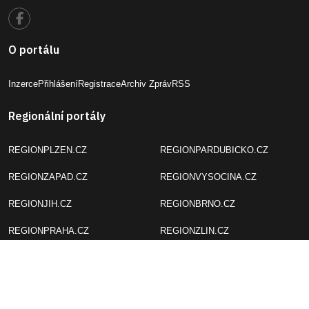
O portálu
Inzerce
Přihlášení
Registrace
Archiv Zpráv
RSS
Regionální portály
REGIONPLZEN.CZ
REGIONPARDUBICKO.CZ
REGIONZAPAD.CZ
REGIONVYSOCINA.CZ
REGIONJIH.CZ
REGIONBRNO.CZ
REGIONPRAHA.CZ
REGIONZLIN.CZ
REGIONUSTI.CZ
REGIONOLOMOUC.CZ
REGIONLIBERECKO.CZ
REGIONOSTRAVA.CZ