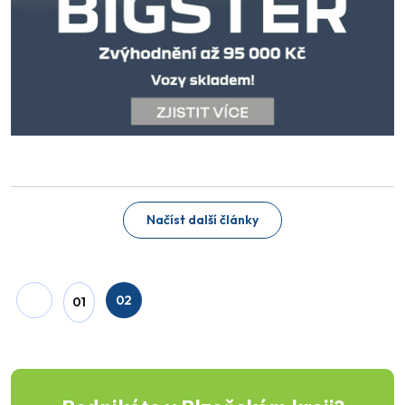
Načíst další články
02
01