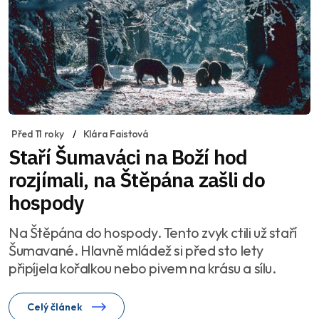
Před 11 roky
Klára Faistová
Staří Šumaváci na Boží hod
rozjímali, na Štěpána zašli do
hospody
Na Štěpána do hospody. Tento zvyk ctili už staří
Šumavané. Hlavně mládež si před sto lety
připíjela kořalkou nebo pivem na krásu a sílu.
Celý článek