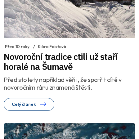
Před 10 roky
Klára Faistová
Novoroční tradice ctili už staří
horalé na Šumavě
Před sto lety například věřili, že spatřit dítě v
novoročním ránu znamená štěstí.
Celý článek