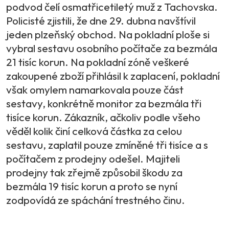
podvod čelí osmatřicetiletý muž z Tachovska.
Policisté zjistili, že dne 29. dubna navštívil
jeden plzeňský obchod. Na pokladní ploše si
vybral sestavu osobního počítače za bezmála
21 tisíc korun. Na pokladní zóně veškeré
zakoupené zboží přihlásil k zaplacení, pokladní
však omylem namarkovala pouze část
sestavy, konkrétně monitor za bezmála tři
tisíce korun. Zákazník, ačkoliv podle všeho
věděl kolik činí celková částka za celou
sestavu, zaplatil pouze zmíněné tři tisíce a s
počítačem z prodejny odešel. Majiteli
prodejny tak zřejmě způsobil škodu za
bezmála 19 tisíc korun a proto se nyní
zodpovídá ze spáchání trestného činu.