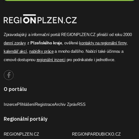
Zpravodajský a informační portál REGIONPLZEN.CZ přináší od roku 2000
denní zprávy
z
Plzeňského kraje
, ověřené
kontakty na regionální firmy
,
kalendář akcí
,
nabídky práce
a mnoho dalšího. Nabízí také účinnou a
cenově dostupnou
regionální inzerci
pro podnikatele i jednotlivce.
O portálu
Inzerce
Přihlášení
Registrace
Archiv Zpráv
RSS
Regionální portály
REGIONPLZEN.CZ
REGIONPARDUBICKO.CZ