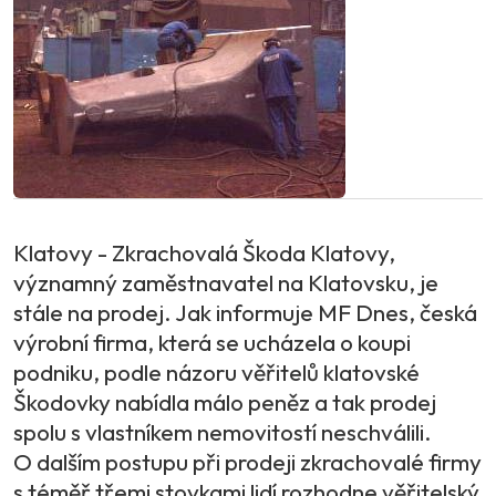
Klatovy - Zkrachovalá Škoda Klatovy,
významný zaměstnavatel na Klatovsku, je
stále na prodej. Jak informuje MF Dnes, česká
výrobní firma, která se ucházela o koupi
podniku, podle názoru věřitelů klatovské
Škodovky nabídla málo peněz a tak prodej
spolu s vlastníkem nemovitostí neschválili.
O dalším postupu při prodeji zkrachovalé firmy
s téměř třemi stovkami lidí rozhodne věřitelský