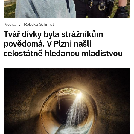
Včera
Rebeka Schmidt
Tvář dívky byla strážníkům
povědomá. V Plzni našli
celostátně hledanou mladistvou