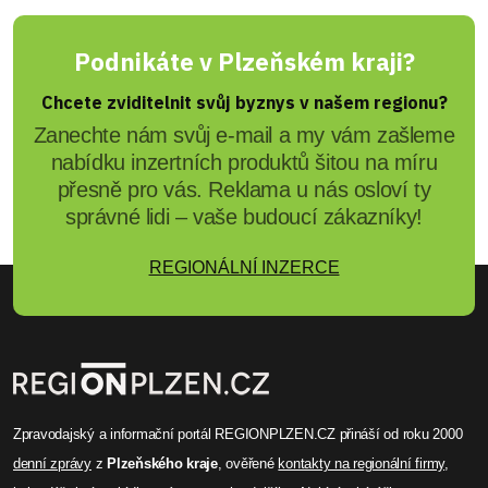
Podnikáte v Plzeňském kraji?
Chcete zviditelnit svůj byznys v našem regionu?
Zanechte nám svůj e-mail a my vám zašleme
nabídku inzertních produktů šitou na míru
přesně pro vás. Reklama u nás osloví ty
správné lidi – vaše budoucí zákazníky!
REGIONÁLNÍ INZERCE
Zpravodajský a informační portál REGIONPLZEN.CZ přináší od roku 2000
denní zprávy
z
Plzeňského kraje
, ověřené
kontakty na regionální firmy
,