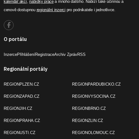
kalendář akcí
,
nabídky práce
a mnoho dalšího. Nabízí také účinnou a
cenově dostupnou
regionální inzerci
pro podnikatele i jednotlivce.
O portálu
Inzerce
Přihlášení
Registrace
Archiv Zpráv
RSS
Regionální portály
REGIONPLZEN.CZ
REGIONPARDUBICKO.CZ
REGIONZAPAD.CZ
REGIONVYSOCINA.CZ
REGIONJIH.CZ
REGIONBRNO.CZ
REGIONPRAHA.CZ
REGIONZLIN.CZ
REGIONUSTI.CZ
REGIONOLOMOUC.CZ