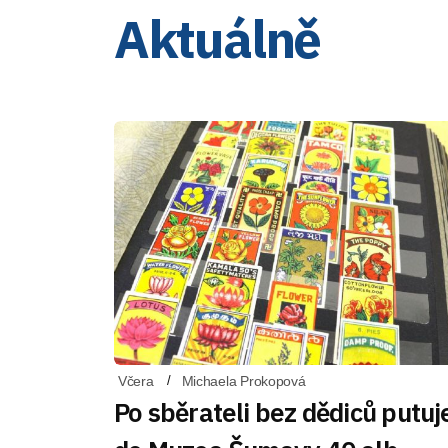
Aktuálně
Včera
Michaela Prokopová
Po sběrateli bez dědiců putuj