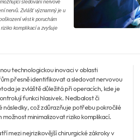
 umožňující sledování nervové
ení nervů. Zvlášť významný je u
i poškození vést k poruchám
 riziko komplikací a zvyšuje
u technologickou inovaci v oblasti
ařům přesně identifikovat a sledovat nervovou
oda je zvláště důležitá při operacích, kde je
ntrolují funkci hlasivek. Nedbalost či
 následky, což zdůrazňuje potřebu pokročilé
 možnost minimalizovat riziko komplikací.
í mezi nejrizikovější chirurgické zákroky v