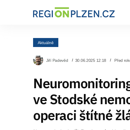
Aktuálně
Jiří Padevěd
30.06.2025 12:18
Před ro
Neuromonitorin
ve Stodské nemoc
operaci štítné žl