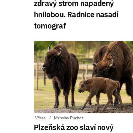
zdravý strom napadený
hnilobou. Radnice nasadí
tomograf
Včera
Miroslav Pucholt
Plzeňská zoo slaví nový