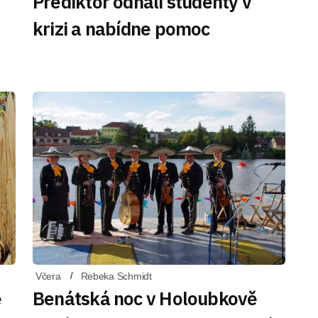
Prediktor odhalí studenty v
krizi a nabídne pomoc
Včera
Rebeka Schmidt
ě
Benátská noc v Holoubkově