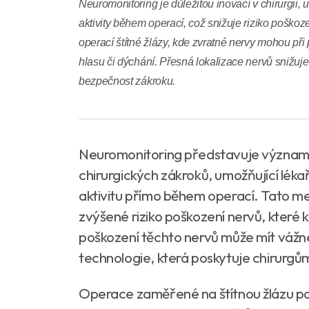
Neuromonitoring je důležitou inovací v chirurgii,
aktivity během operací, což snižuje riziko poškoz
operací štítné žlázy, kde zvratné nervy mohou př
hlasu či dýchání. Přesná lokalizace nervů snižuje
bezpečnost zákroku.
Neuromonitoring představuje významno
chirurgických zákroků, umožňující lék
aktivitu přímo během operací. Tato met
zvýšené riziko poškození nervů, které ko
poškození těchto nervů může mít vážné
technologie, která poskytuje chirurgům
Operace zaměřené na štítnou žlázu patř