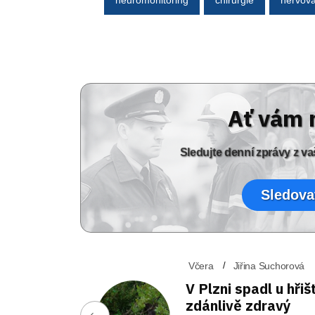
Ať vám 
Sledujte denní zprávy z 
Sledova
Včera
Jiřina Suchorová
V Plzni spadl u hřiš
zdánlivě zdravý