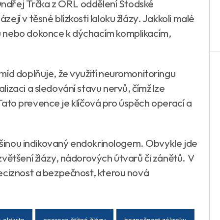
 Ondřej Trčka z ORL oddělení Stodské
jí v těsné blízkosti laloku žlázy. Jakkoli malé
u nebo dokonce k dýchacím komplikacím,
míd doplňuje, že využití neuromonitoringu
izaci a sledování stavu nervů, čímž lze
. Tato prevence je klíčová pro úspěch operací a
ětšinou indikovaný endokrinologem. Obvykle jde
většení žlázy, nádorových útvarů či zánětů. V
eciznost a bezpečnost, kterou nová
 aktivita
operace štítné žlázy
bezpečnost zákroku