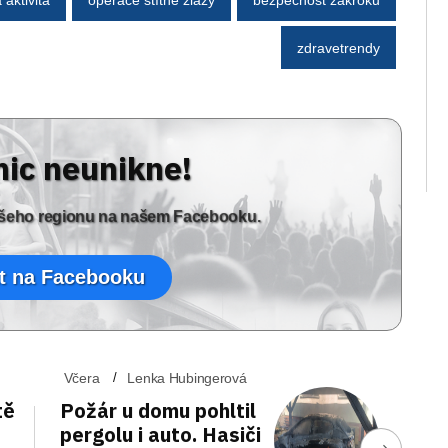
zdravetrendy
nic neunikne!
vašeho regionu na našem Facebooku.
t na Facebooku
Včera
Lenka Hubingerová
tě
Požár u domu pohltil
pergolu i auto. Hasiči