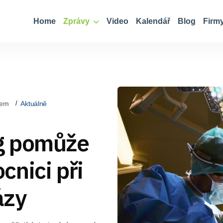
Home
Zprávy
Video
Kalendář
Blog
Firm
kem
Aktuálně
g pomůže
nici při
ázy