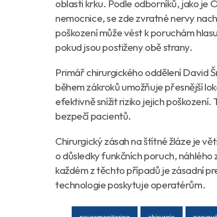
oblasti krku. Podle odborníků, jako je
nemocnice, se zde zvratné nervy nacháze
poškození může vést k poruchám hlas
pokud jsou postiženy obě strany.
Primář chirurgického oddělení David Š
během zákroků umožňuje přesnější lokal
efektivně snížit riziko jejich poškození
bezpečí pacientů.
Chirurgický zásah na štítné žláze je v
o důsledky funkčních poruch, náhlého z
každém z těchto případů je zásadní pr
technologie poskytuje operatérům.
neuromonitoring
chirurgie
nervová