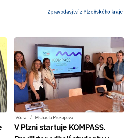
Zpravodasjtví z Plzeňského kraje
Včera
Michaela Prokopová
e
V Plzni startuje KOMPASS.