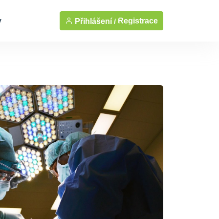
y
Registrace
Přihlášení /