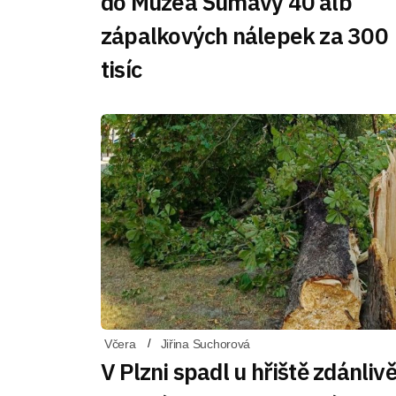
do Muzea Šumavy 40 alb
zápalkových nálepek za 300
tisíc
Včera
Jiřina Suchorová
V Plzni spadl u hřiště zdánliv