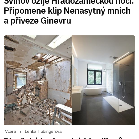
Švihov ožije Hradozámeckou nocí.
Připomene klip Nenasytný mnich
a přiveze Ginevru
Včera
Lenka Hubingerová