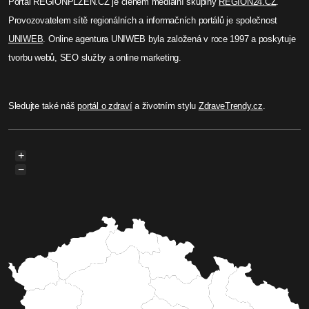
Portál REGIONPLZEN.CZ je členem mediální skupiny
REGION24.CZ
.
Provozovatelem sítě regionálních a informačních portálů je společnost
UNIWEB
. Online agentura UNIWEB byla založená v roce 1997 a poskytuje
tvorbu webů, SEO služby a online marketing.
Sledujte také náš
portál o zdraví
a životním stylu
ZdraveTrendy.cz
.
+
−