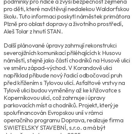
podmínky pro řidiče a zvýší bezpečnost zejména
pro děti, které navštěvují nedalekou Waldorfskou
školu. Tuto informaci poskytl náměstek primátora
Plzně pro oblast dopravy a životního prostředí,
Aleš Tolar z hnutí STAN.
Další plánované úpravy zahrnují rekonstrukci
severojižních komunikací přiléhajících k Husovu
náměstí, stejně jako částí chodníků na Husově ulici
ve směru západ-východ. V Korandově ulici
například přibude nový řadicí odbočovací pruh
před křížením s Tylovou ulicí. Asfaltové vrstvy na
Tylově ulici budou vyměněny až ke křižovatce s
Koperníkovou ulicí, což zahrnuje i úpravy
parkovacích míst a chodníků. Projekt, který je
spolufinancován Evropskou unií v rámci
operačního programu Doprava, realizuje firma
SWIETELSKY STAVEBNÍ, s.r.o. a má být