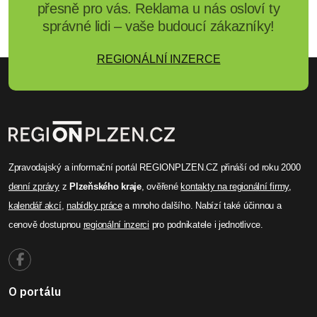
přesně pro vás. Reklama u nás osloví ty
správné lidi – vaše budoucí zákazníky!
REGIONÁLNÍ INZERCE
Zpravodajský a informační portál REGIONPLZEN.CZ přináší od roku 2000
denní zprávy
z
Plzeňského kraje
, ověřené
kontakty na regionální firmy
,
kalendář akcí
,
nabídky práce
a mnoho dalšího. Nabízí také účinnou a
cenově dostupnou
regionální inzerci
pro podnikatele i jednotlivce.
O portálu