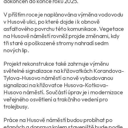
dokončen do konce roku 2025.
V příštím roce je naplánována výměna vodovodu
v Husově ulici, po které dojde i k obnově
asfaltového povrchu této komunikace. Vegetace
na Husově náměstí rovněž projde změnami, kdy
tři staré a poškozené stromy nahradí sedm
nových lip.
Projekt rekonstrukce také zahrnuje výměnu
světelné signalizace na křižovatkách Korandova-
Tylova-Husovo náměstí a nově vybudovanou
signalizaci na křižovatce Husova-Kotkova-
Husovo náměstí. Součástí úprav je i modernizace
veřejného osvětlení a trakčního vedení pro
trolejbusy.
Práce na Husově náměstí budou probíhat po
etapách a doprava kolem staveniště bude podle