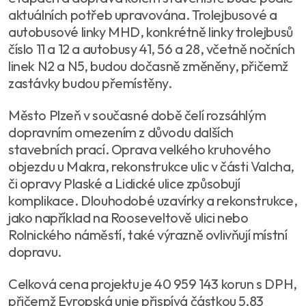
aktuálních potřeb upravována. Trolejbusové a
autobusové linky MHD, konkrétně linky trolejbusů
číslo 11 a 12 a autobusy 41, 56 a 28, včetně nočních
linek N2 a N5, budou dočasně změněny, přičemž
zastávky budou přemístěny.
Město Plzeň v současné době čelí rozsáhlým
dopravním omezením z důvodu dalších
stavebních prací. Oprava velkého kruhového
objezdu u Makra, rekonstrukce ulic v části Valcha,
či opravy Plaské a Lidické ulice způsobují
komplikace. Dlouhodobé uzavírky a rekonstrukce,
jako například na Rooseveltově ulici nebo
Rolnického náměstí, také výrazně ovlivňují místní
dopravu.
Celková cena projektu je 40 959 143 korun s DPH,
přičemž Evropská unie přispívá částkou 5,83