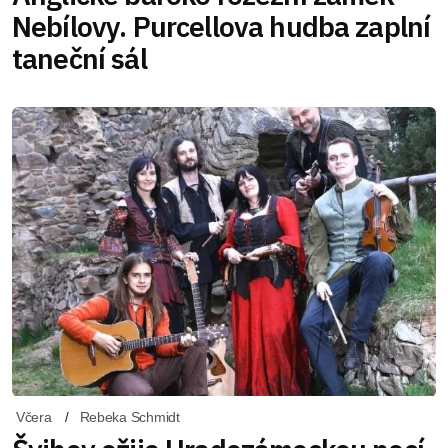
Nebílovy. Purcellova hudba zaplní
taneční sál
Včera
Rebeka Schmidt