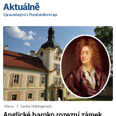
Aktuálně
Zpravodasjtví z Plzeňského kraje
Včera
Lenka Hubingerová
Anglické baroko rozezní zámek