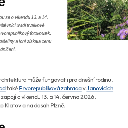
e
u se o víkendu 13. a 14.
těvníci uvidí trvalkové
prvorepublikový fotokoutek.
ašeliny a loni získala cenu
adničení.
chitektura může fungovat i pro dnešní rodinu,
rad
také
Prvorepubliková zahrada
v
Janovicích
zapojí o víkendu 13. a 14. června 2026.
ko Klatov a na dosah Plzně.
e