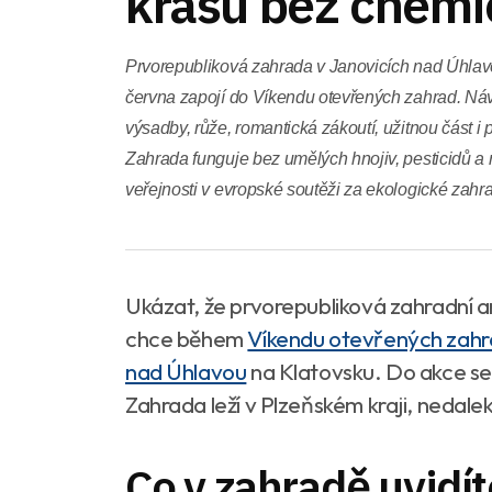
krásu bez chemi
Prvorepubliková zahrada v Janovicích nad Úhlavo
června zapojí do Víkendu otevřených zahrad. Návš
výsadby, růže, romantická zákoutí, užitnou část i 
Zahrada funguje bez umělých hnojiv, pesticidů a r
veřejnosti v evropské soutěži za ekologické zahr
Ukázat, že prvorepubliková zahradní ar
chce během
Víkendu otevřených zah
nad Úhlavou
na Klatovsku. Do akce se 
Zahrada leží v Plzeňském kraji, nedale
Co v zahradě uvidít