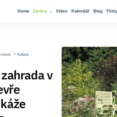
Home
Zprávy
Video
Kalendář
Blog
Firm
 měsíci
Kultura
 zahrada v
evře
Ukáže