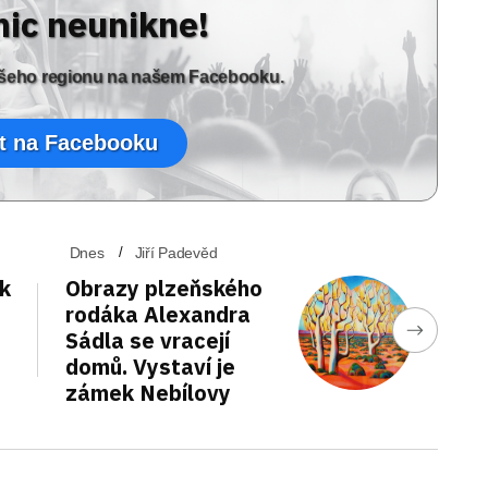
nic neunikne!
vašeho regionu na našem Facebooku.
t na Facebooku
Dnes
Jiří Padevěd
ek
Obrazy plzeňského
rodáka Alexandra
Sádla se vracejí
domů. Vystaví je
zámek Nebílovy