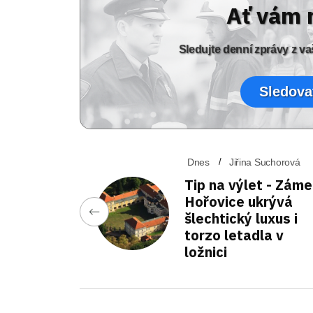
Ať vám 
Sledujte denní zprávy z 
Sledova
Dnes
Jiřina Suchorová
Tip na výlet - Zám
Hořovice ukrývá
šlechtický luxus i
torzo letadla v
ložnici