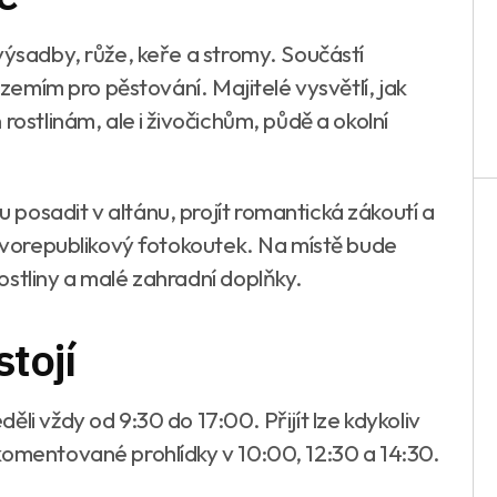
výsadby, růže, keře a stromy. Součástí
ázemím pro pěstování. Majitelé vysvětlí, jak
rostlinám, ale i živočichům, půdě a okolní
posadit v altánu, projít romantická zákoutí a
prvorepublikový fotokoutek. Na místě bude
ostliny a malé zahradní doplňky.
stojí
li vždy od 9:30 do 17:00. Přijít lze kdykoliv
komentované prohlídky v 10:00, 12:30 a 14:30.