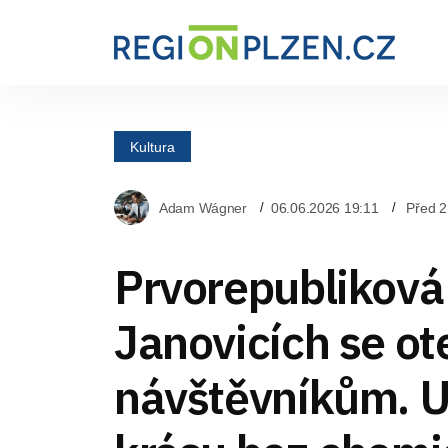
Kultura
Adam Wágner
06.06.2026 19:11
Před 2
Prvorepubliková
Janovicích se ot
návštěvníkům. 