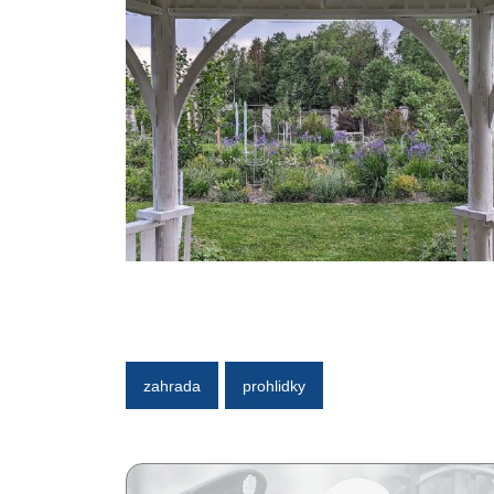
zahrada
prohlidky