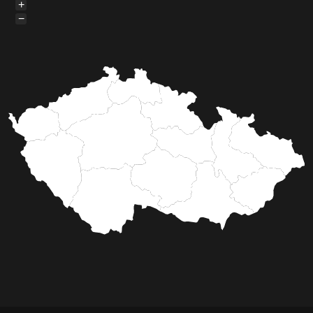
Před 5 roky
Ploty Kodl, s.r.o.
Firma Ploty Kodl realizovala
oplocení zahrady v Plzni
průmyslovým oplocením
PALLAS