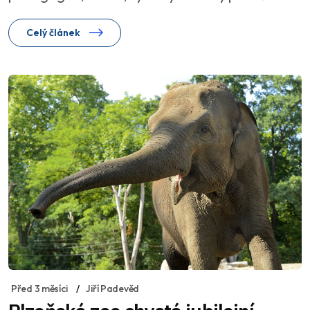
Celý článek
Před 3 měsíci
Jiří Padevěd