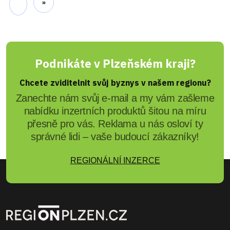
Před 5 roky
REGIONPLZEN.CZ
5 rad jak pěstovat ve skleníku
efektivně