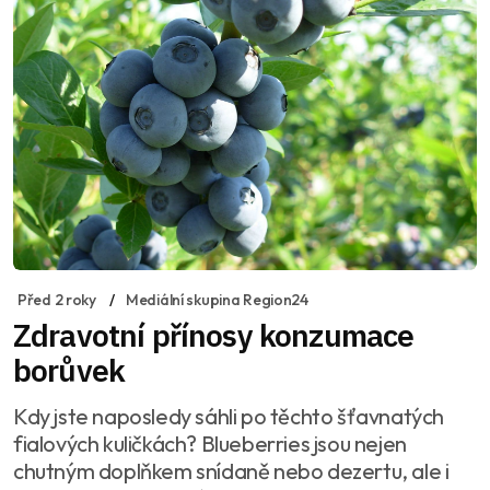
Před 2 roky
Mediální skupina Region24
Zdravotní přínosy konzumace
borůvek
Kdy jste naposledy sáhli po těchto šťavnatých
fialových kuličkách? Blueberries jsou nejen
chutným doplňkem snídaně nebo dezertu, ale i