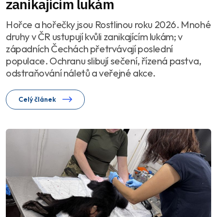
zanikajícím lukám
Hořce a hořečky jsou Rostlinou roku 2026. Mnohé
druhy v ČR ustupují kvůli zanikajícím lukám; v
západních Čechách přetrvávají poslední
populace. Ochranu slibují sečení, řízená pastva,
odstraňování náletů a veřejné akce.
Celý článek