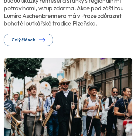
budou ukázky řemesel a stánky s regionálními
potravinami, vstup zdarma. Akce pod záštitou
Lumíra Aschenbrennera má v Praze zdůraznit
bohaté loutkářské tradice Plzeňska.
Celý článek