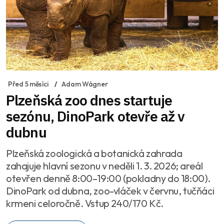
Před 5 měsíci
Adam Wágner
Plzeňská zoo dnes startuje
sezónu, DinoPark otevře až v
dubnu
Plzeňská zoologická a botanická zahrada
zahajuje hlavní sezonu v neděli 1. 3. 2026; areál
otevřen denně 8:00–19:00 (pokladny do 18:00).
DinoPark od dubna, zoo-vláček v červnu, tučňáci
krmeni celoročně. Vstup 240/170 Kč.