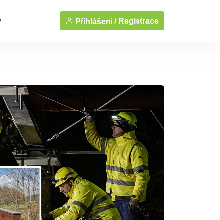
y
Registrace
Přihlášení /