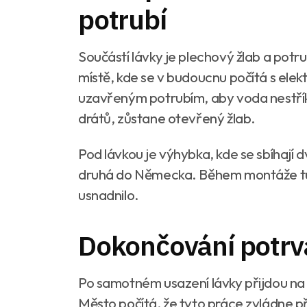
potrubí
Součástí lávky je plechový žlab a potru
místě, kde se v budoucnu počítá s elektr
uzavřeným potrubím, aby voda nestříka
drátů, zůstane otevřený žlab.
Pod lávkou je výhybka, kde se sbíhají 
druhá do Německa. Během montáže tu n
usnadnilo.
Dokončování potrv
Po samotném usazení lávky přijdou na 
Město počítá, že tyto práce zvládne př