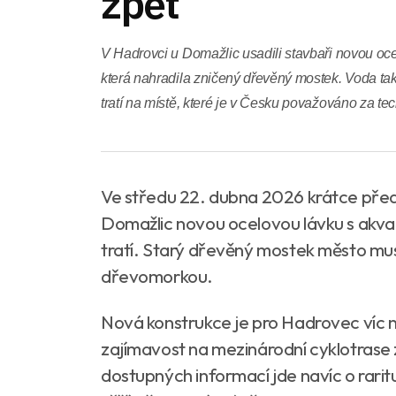
zpět
V Hadrovci u Domažlic usadili stavbaři novou oc
která nahradila zničený dřevěný mostek. Voda tak
tratí na místě, které je v Česku považováno za tec
Ve středu 22. dubna 2026 krátce před 
Domažlic novou ocelovou lávku s akva
tratí. Starý dřevěný mostek město muse
dřevomorkou.
Nová konstrukce je pro Hadrovec víc
zajímavost na mezinárodní cyklotrase 
dostupných informací jde navíc o raritu