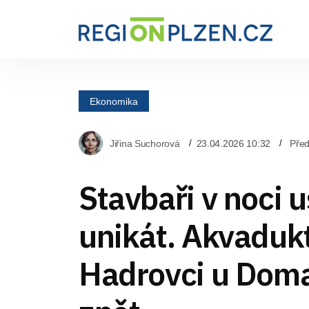
Ekonomika
Jiřina Suchorová
23.04.2026 10:32
Před
Stavbaři v noci u
unikát. Akvadukt
Hadrovci u Domaž