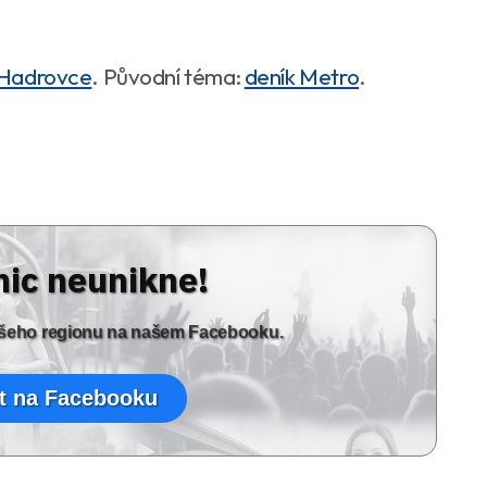
 Hadrovce
. Původní téma:
deník Metro
.
nic neunikne!
vašeho regionu na našem Facebooku.
t na Facebooku