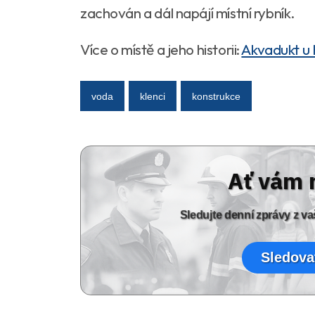
zachován a dál napájí místní rybník.
Více o místě a jeho historii:
Akvadukt u
voda
klenci
konstrukce
Ať vám 
Sledujte denní zprávy z 
Sledova