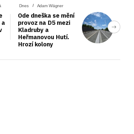
á
Dnes
Adam Wágner
e
Ode dneška se mění
 a
provoz na D5 mezi
v
Kladruby a
Heřmanovou Hutí.
Hrozí kolony