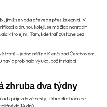
bí, jimiž se voda převede přes železnici. V
ifikací a druhou kolejí, se má žlab nahradit
la k trolejím. Tam, kde trať zůstane bez
dvě tratě – jedna míří na Klenčí pod Čerchovem,
avíc probíhala výluka, což instalaci
á zhruba dva týdny
řadu příjezdové cesty, zábradlí a bočnice.
ibližně do 14 dnů.