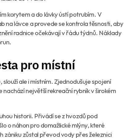
m korytem a do lávky ústí potrubím. V
ab na lávce a provede se kontrola těsnosti, aby
nění radnice očekávají v řádu týdnů. Náklady
orun.
esta pro místní
ů, slouží ale i místním. Zjednodušuje spojení
nachází největší rekreační rybník v širokém
uhou historii. Přivádí se z hvozdů pod
šlo o náhon pro domažlické mlýny, které
ich zániku zůstal převod vody přes železnici