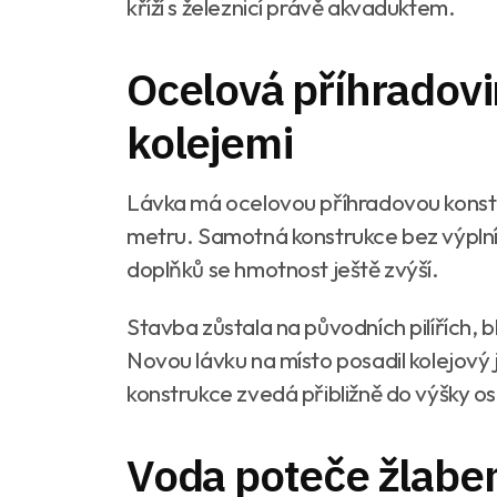
kříží s železnicí právě akvaduktem.
Ocelová příhradov
kolejemi
Lávka má ocelovou příhradovou konstru
metru. Samotná konstrukce bez výplní 
doplňků se hmotnost ještě zvýší.
Stavba zůstala na původních pilířích, b
Novou lávku na místo posadil kolejový 
konstrukce zvedá přibližně do výšky o
Voda poteče žlabem