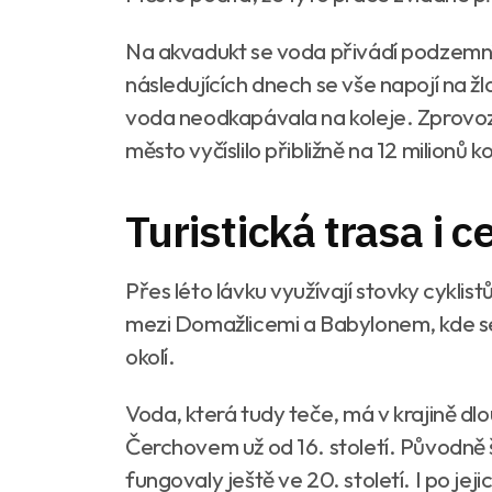
Na akvadukt se voda přivádí podzemní
následujících dnech se vše napojí na žl
voda neodkapávala na koleje. Zprovoz
město vyčíslilo přibližně na 12 milionů k
Turistická trasa i c
Přes léto lávku využívají stovky cyklist
mezi Domažlicemi a Babylonem, kde se 
okolí.
Voda, která tudy teče, má v krajině dlo
Čerchovem už od 16. století. Původně 
fungovaly ještě ve 20. století. I po jej