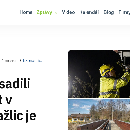
Home
Zprávy
Video
Kalendář
Blog
Firm
 4 měsíci
Ekonomika
sadili
 v
lic je