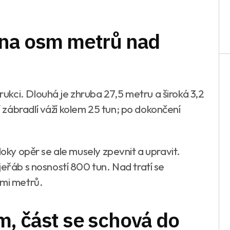
ina osm metrů nad
kci. Dlouhá je zhruba 27,5 metru a široká 3,2
zábradlí váží kolem 25 tun; po dokončení
loky opěr se ale musely zpevnit a upravit.
jeřáb s nosností 800 tun. Nad tratí se
smi metrů.
, část se schová do