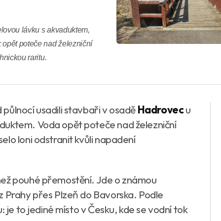
elovou lávku s akvaduktem,
 opět poteče nad železniční
hnickou raritu.
půlnocí usadili stavbaři v osadě
Hadrovec
u
duktem. Voda opět poteče nad železniční
lo loni odstranit kvůli napadení
 než pouhé přemostění. Jde o známou
z Prahy přes Plzeň do Bavorska. Podle
: je to jediné místo v Česku, kde se vodní tok