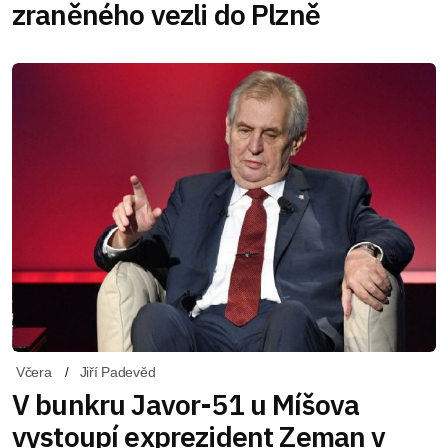
zraněného vezli do Plzně
Včera
Jiří Padevěd
V bunkru Javor-51 u Míšova
vystoupí exprezident Zeman v