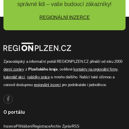
správné lidi – vaše budoucí zákazníky!
REGIONÁLNÍ INZERCE
Zpravodajský a informační portál REGIONPLZEN.CZ přináší od roku 2000
denní zprávy
z
Plzeňského kraje
, ověřené
kontakty na regionální firmy
,
kalendář akcí
,
nabídky práce
a mnoho dalšího. Nabízí také účinnou a
cenově dostupnou
regionální inzerci
pro podnikatele i jednotlivce.
O portálu
Inzerce
Přihlášení
Registrace
Archiv Zpráv
RSS