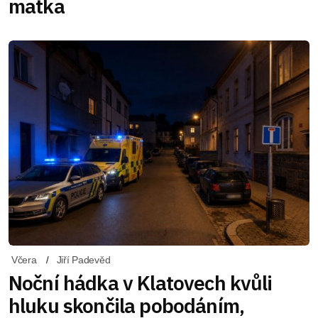
matka
Včera
Jiří Padevěd
Noční hádka v Klatovech kvůli
hluku skončila pobodáním,