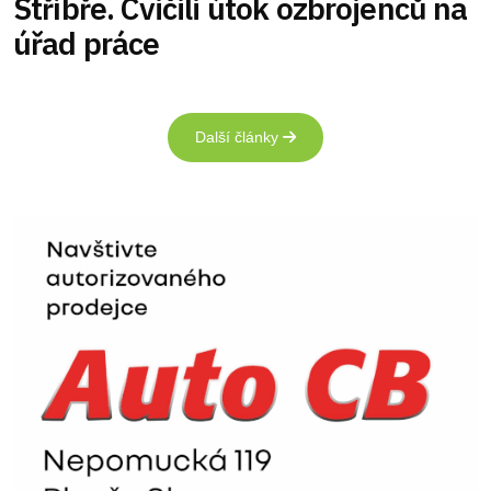
Stříbře. Cvičili útok ozbrojenců na
úřad práce
Další články