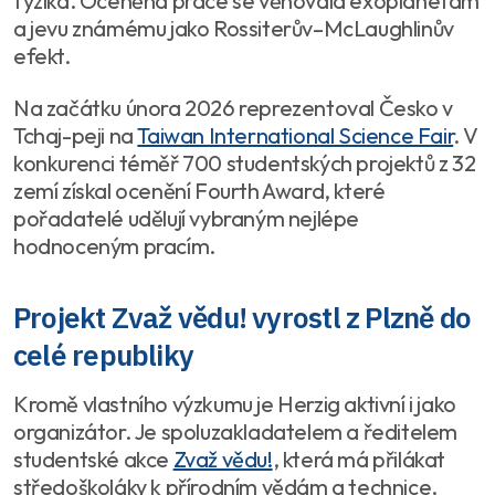
fyzika. Oceněná práce se věnovala exoplanetám
a jevu známému jako Rossiterův–McLaughlinův
efekt.
Na začátku února 2026 reprezentoval Česko v
Tchaj-peji na
Taiwan International Science Fair
. V
konkurenci téměř 700 studentských projektů z 32
zemí získal ocenění
Fourth Award
, které
pořadatelé udělují vybraným nejlépe
hodnoceným pracím.
Projekt Zvaž vědu! vyrostl z Plzně do
celé republiky
Kromě vlastního výzkumu je Herzig aktivní i jako
organizátor. Je spoluzakladatelem a ředitelem
studentské akce
Zvaž vědu!
, která má přilákat
středoškoláky k přírodním vědám a technice.