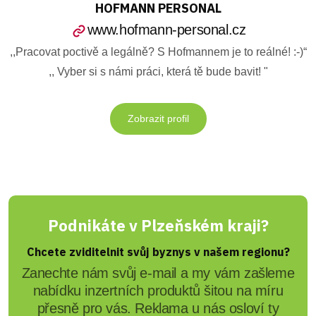
HOFMANN PERSONAL
www.hofmann-personal.cz
,,Pracovat poctivě a legálně? S Hofmannem je to reálné! :-)“
,, Vyber si s námi práci, která tě bude bavit! "
Zobrazit profil
Podnikáte v Plzeňském kraji?
Chcete zviditelnit svůj byznys v našem regionu?
Zanechte nám svůj e-mail a my vám zašleme
nabídku inzertních produktů šitou na míru
přesně pro vás. Reklama u nás osloví ty