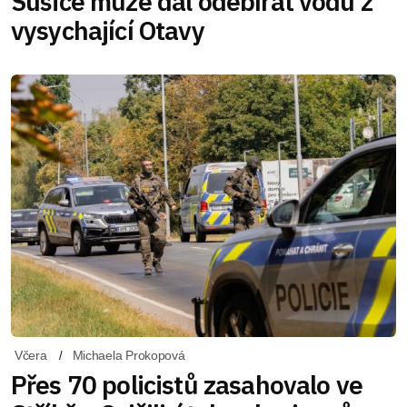
Sušice může dál odebírat vodu z
vysychající Otavy
Včera
Michaela Prokopová
Přes 70 policistů zasahovalo ve