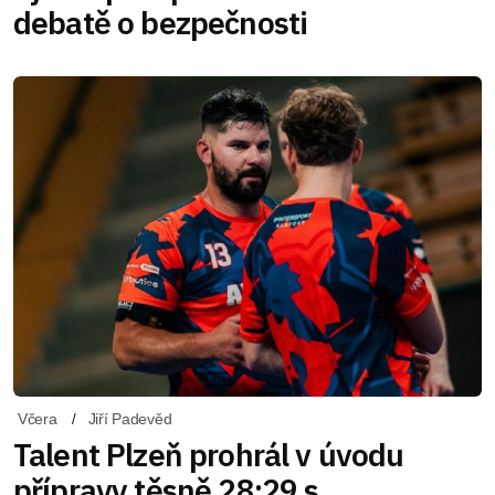
debatě o bezpečnosti
Včera
Jiří Padevěd
Talent Plzeň prohrál v úvodu
přípravy těsně 28:29 s