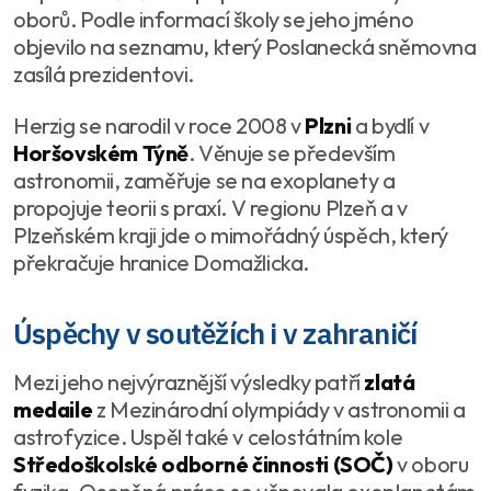
oborů. Podle informací školy se jeho jméno
objevilo na seznamu, který Poslanecká sněmovna
zasílá prezidentovi.
Herzig se narodil v roce 2008 v
Plzni
a bydlí v
Horšovském Týně
. Věnuje se především
astronomii, zaměřuje se na exoplanety a
propojuje teorii s praxí. V regionu Plzeň a v
Plzeňském kraji jde o mimořádný úspěch, který
překračuje hranice Domažlicka.
Úspěchy v soutěžích i v zahraničí
Mezi jeho nejvýraznější výsledky patří
zlatá
medaile
z Mezinárodní olympiády v astronomii a
astrofyzice. Uspěl také v celostátním kole
Středoškolské odborné činnosti (SOČ)
v oboru