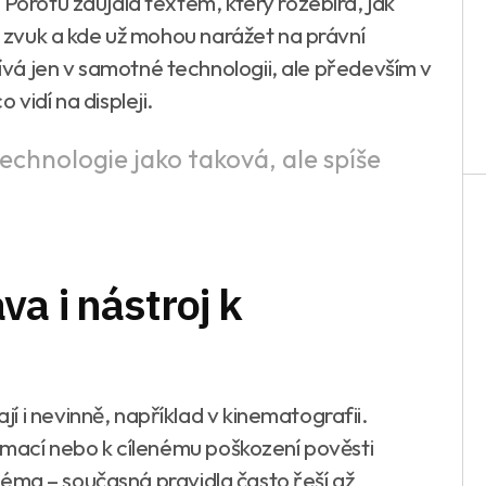
 Porotu zaujala textem, který rozebírá, jak
 a zvuk a kde už mohou narážet na právní
vá jen v samotné technologii, ale především v
 vidí na displeji.
chnologie jako taková, ale spíše
a i nástroj k
 i nevinně, například v kinematografii.
ormací nebo k cílenému poškození pověsti
é téma – současná pravidla často řeší až