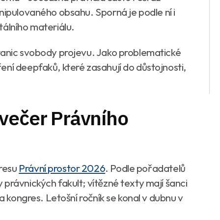
nipulovaného obsahu. Sporná je podle ní i
tálního materiálu.
ranic svobody projevu. Jako problematické
ení deepfaků, které zasahují do důstojnosti,
avečer Právního
gresu
Právní prostor 2026
. Podle pořadatelů
právnických fakult; vítězné texty mají šanci
na kongres. Letošní ročník se konal v dubnu v