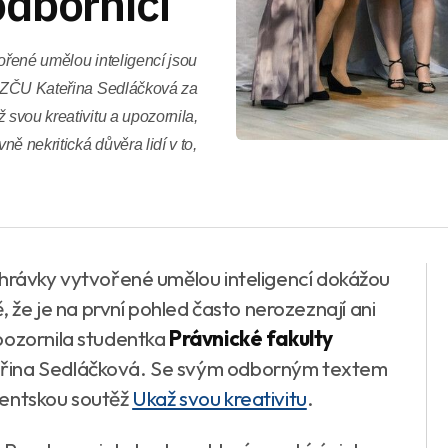
odborníci
ořené umělou inteligencí jsou
ty ZČU Kateřina Sedláčková za
 svou kreativitu a upozornila,
ně nekritická důvěra lidí v to,
ahrávky vytvořené umělou inteligencí dokážou
, že je na první pohled často nerozeznají ani
pozornila studentka
Právnické fakulty
řina Sedláčková. Se svým odborným textem
dentskou soutěž
Ukaž svou kreativitu
.