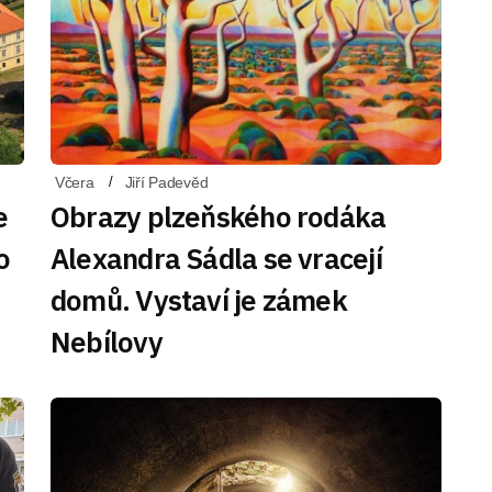
Včera
Jiří Padevěd
e
Obrazy plzeňského rodáka
o
Alexandra Sádla se vracejí
domů. Vystaví je zámek
Nebílovy