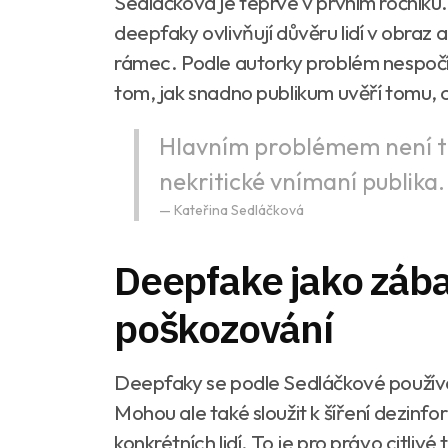
Sedláčková je teprve v prvním ročníku.
deepfaky ovlivňují důvěru lidí v obraz
rámec. Podle autorky problém nespočí
tom, jak snadno publikum uvěří tomu, co
Hlavním problémem není te
nekritické vnímaní publika.
Kateřina Sedláčková
Deepfake jako zábav
poškozování
Deepfaky se podle Sedláčkové používají
Mohou ale také sloužit k šíření dezinf
konkrétních lidí. To je pro právo citliv