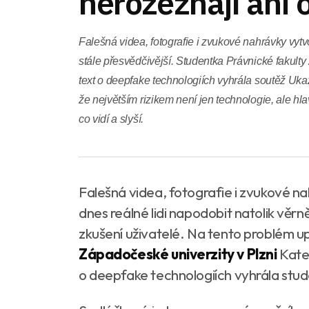
nerozeznají ani 
Falešná videa, fotografie i zvukové nahrávky vytv
stále přesvědčivější. Studentka Právnické fakul
text o deepfake technologiích vyhrála soutěž Ukaž
že největším rizikem není jen technologie, ale hlav
co vidí a slyší.
Falešná videa, fotografie i zvukové n
dnes reálné lidi napodobit natolik věrně
zkušení uživatelé. Na tento problém u
Západočeské univerzity v Plzni
Kate
o deepfake technologiích vyhrála stu