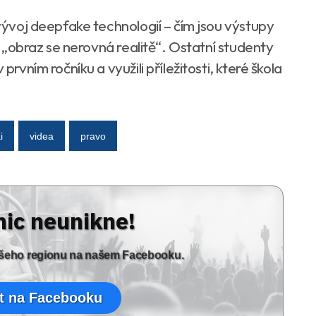
 vývoj deepfake technologií – čím jsou výstupy
že „obraz se nerovná realitě“. Ostatní studenty
prvním ročníku a využili příležitosti, které škola
i
videa
pravo
nic neunikne!
vašeho regionu na našem Facebooku.
t na Facebooku