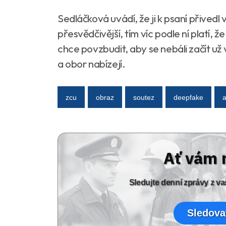
Sedláčková uvádí, že ji k psaní přivedl
přesvědčivější, tím víc podle ní platí, 
chce povzbudit, aby se nebáli začít už v 
a obor nabízejí.
zcu
obraz
soutez
deepfake
a
Ať vám 
Sledujte denní zprávy z 
Sledova