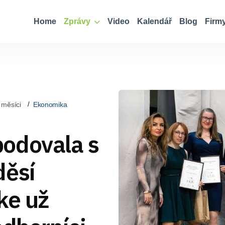
Home
Zprávy
Video
Kalendář
Blog
Firm
 měsíci
Ekonomika
odovala s
děsí
ke už