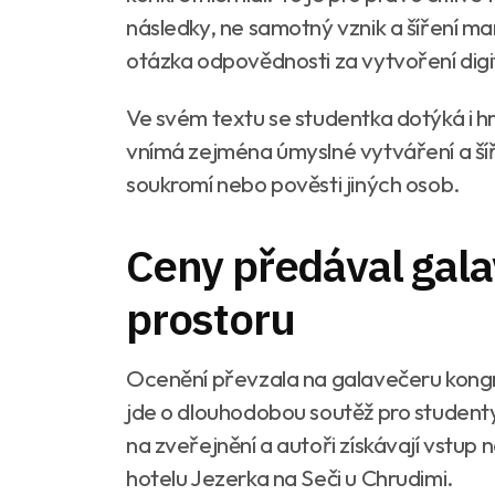
následky, ne samotný vznik a šíření ma
otázka odpovědnosti za vytvoření digi
Ve svém textu se studentka dotýká i h
vnímá zejména úmyslné vytváření a šíř
soukromí nebo pověsti jiných osob.
Ceny předával gal
prostoru
Ocenění převzala na galavečeru kon
jde o dlouhodobou soutěž pro studenty 
na zveřejnění a autoři získávají vstup 
hotelu Jezerka na Seči u Chrudimi.