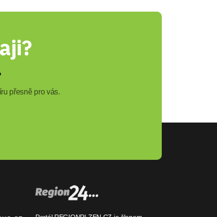
aji?
?
ru přesně pro vás.