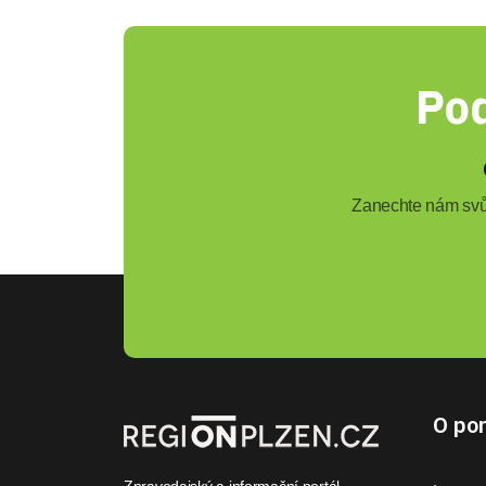
Pod
Zanechte nám svůj
O por