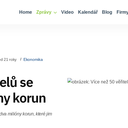
Home
Zprávy
Video
Kalendář
Blog
Firm
d 21 roky
Ekonomika
elů se
óny korun
dva milióny korun, které jim