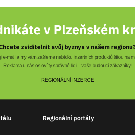
nikáte v Plzeňském kr
Chcete zviditelnit svůj byznys v našem regionu
 e-mail a my vám zašleme nabídku inzertních produktů šitou na mí
Reklama u nás osloví ty správné lidi – vaše budoucí zákazníky!
REGIONÁLNÍ INZERCE
tálu
Regionální portály