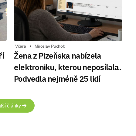
Včera
Miroslav Pucholt
ří
Žena z Plzeňska nabízela
elektroniku, kterou neposílala.
Podvedla nejméně 25 lidí
lší články