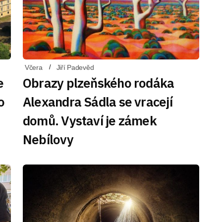
Včera
Jiří Padevěd
e
Obrazy plzeňského rodáka
o
Alexandra Sádla se vracejí
domů. Vystaví je zámek
Nebílovy