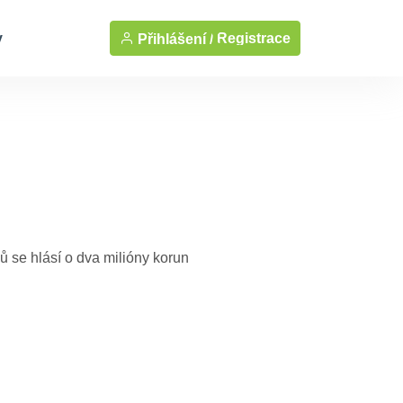
y
Registrace
Přihlášení /