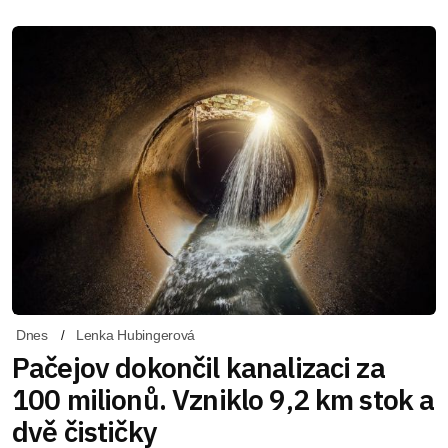
Dnes
Lenka Hubingerová
Pačejov dokončil kanalizaci za
100 milionů. Vzniklo 9,2 km stok a
dvě čističky