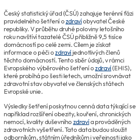
Český statistický úřad (ČSÚ) zahajuje terénní fázi
pravidelného šetření o
zdraví
obyvatel České
republiky. V průběhu druhé poloviny letošního
roku navštíví tazatelé ČSÚ přibližně 9,5 tisíce
domácností po celé zemi. Cílem je získat
informace o péči o
zdraví
jednotlivých členů
těchto domácností. Tento sběr údajů, v rámci
Evropského výběrového šetření o
zdraví
(EHIS),
které probíhá po šesti letech, umožní srovnávat
zdravotní stav obyvatel ve členských státech
Evropské unie.
Výsledky šetření poskytnou cenná data týkající se
například rozšíření obezity, kouření, chronických
nemocí, kvality duševního
zdraví
a prováděných
zdravotních vyšetření. Tato data budou sloužit
odborníkům, státním úředníkům i veřejnosti jako