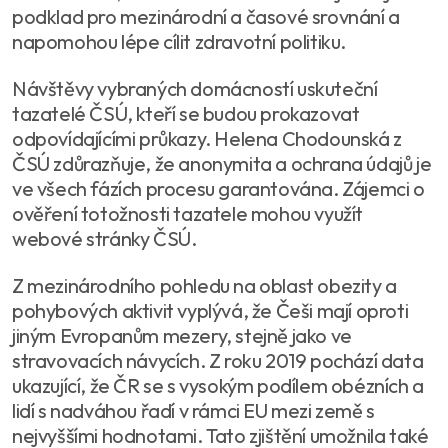
podklad pro mezinárodní a časové srovnání a
napomohou lépe cílit zdravotní politiku.
Návštěvy vybraných domácností uskuteční
tazatelé ČSÚ, kteří se budou prokazovat
odpovídajícími průkazy. Helena Chodounská z
ČSÚ zdůrazňuje, že anonymita a ochrana údajů je
ve všech fázích procesu garantována. Zájemci o
ověření totožnosti tazatele mohou využít
webové stránky ČSÚ.
Z mezinárodního pohledu na oblast obezity a
pohybových aktivit vyplývá, že Češi mají oproti
jiným Evropanům mezery, stejně jako ve
stravovacích návycích. Z roku 2019 pochází data
ukazující, že ČR se s vysokým podílem obézních a
lidí s nadváhou řadí v rámci EU mezi země s
nejvyššími hodnotami. Tato zjištění umožnila také