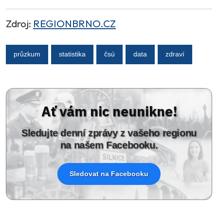
Zdroj:
REGIONBRNO.CZ
průzkum
statistika
čsú
data
zdraví
Ať vám nic neunikne!
Sledujte denní zprávy z vašeho regionu
na našem Facebooku.
Sledovat na Facebooku