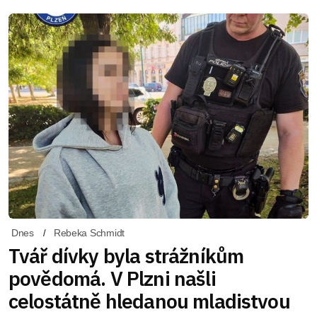
Dnes
Rebeka Schmidt
Tvář dívky byla strážníkům
povědomá. V Plzni našli
celostátně hledanou mladistvou