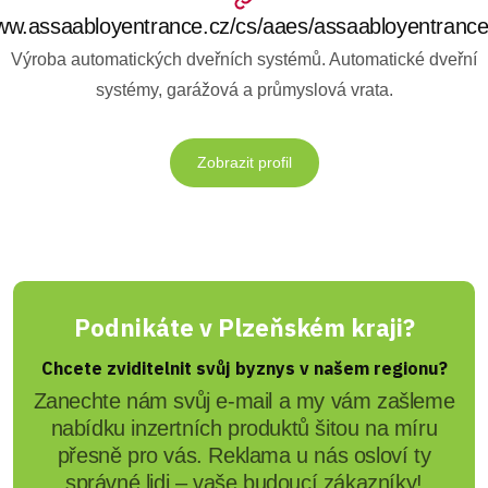
w.assaabloyentrance.cz/cs/aaes/assaabloyentranc
Výroba automatických dveřních systémů. Automatické dveřní
systémy, garážová a průmyslová vrata.
Zobrazit profil
Podnikáte v Plzeňském kraji?
Chcete zviditelnit svůj byznys v našem regionu?
Zanechte nám svůj e-mail a my vám zašleme
nabídku inzertních produktů šitou na míru
přesně pro vás. Reklama u nás osloví ty
správné lidi – vaše budoucí zákazníky!