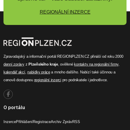
REGIONÁLNÍ INZERCE
Zpravodajský a informační portál REGIONPLZEN.CZ přináší od roku 2000
denní zprávy
z
Plzeňského kraje
, ověřené
kontakty na regionální firmy
,
kalendář akcí
,
nabídky práce
a mnoho dalšího. Nabízí také účinnou a
cenově dostupnou
regionální inzerci
pro podnikatele i jednotlivce.
O portálu
Inzerce
Přihlášení
Registrace
Archiv Zpráv
RSS