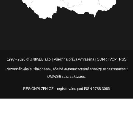
1997 - 2026 © UNIWEB s.r.o. | Všechna práva vyhrazena |
GDPR
|
VOP
|
RSS
Rozmnožování a užití obsahu, včetně automatizované analýzy, je bez souhlasu
UNIWEB s.r.o. zakázáno.
REGIONPLZEN.CZ – registrováno pod ISSN 2788-3086