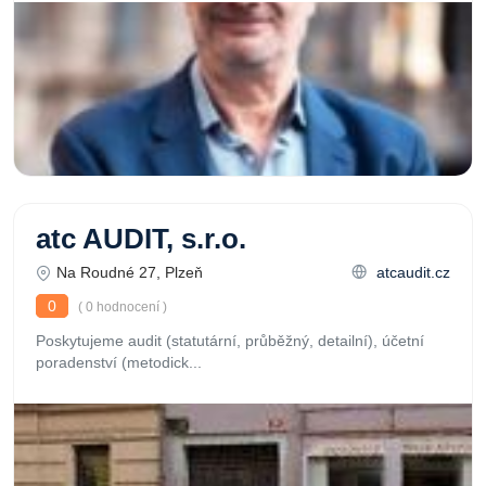
atc AUDIT, s.r.o.
Na Roudné 27, Plzeň
atcaudit.cz
0
( 0 hodnocení )
Poskytujeme audit (statutární, průběžný, detailní), účetní
poradenství (metodick...