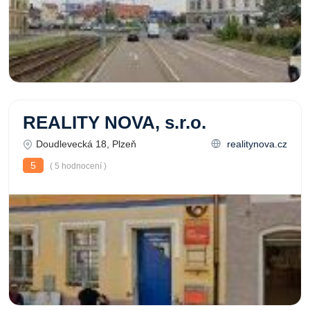
REALITY NOVA, s.r.o.
Doudlevecká 18, Plzeň
realitynova.cz
5
( 5 hodnocení )