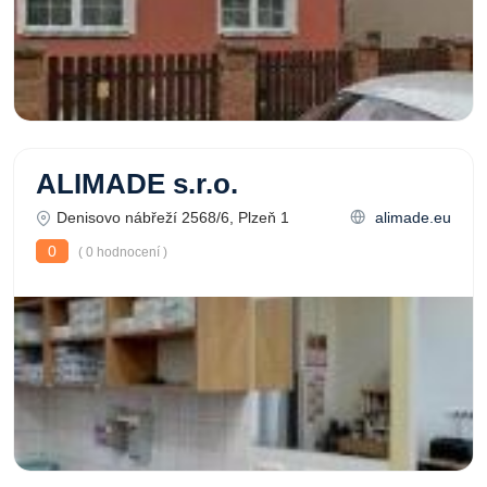
ALIMADE s.r.o.
Denisovo nábřeží 2568/6, Plzeň 1
alimade.eu
0
( 0 hodnocení )