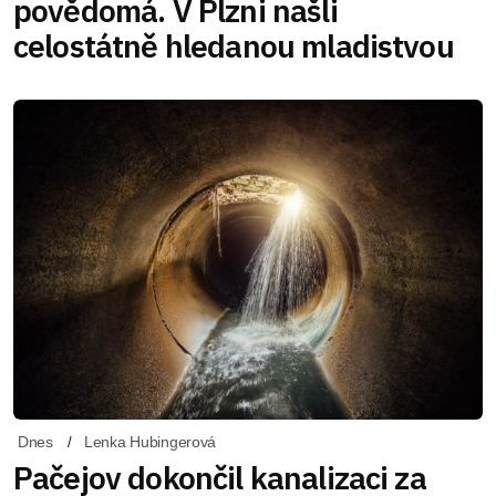
povědomá. V Plzni našli
celostátně hledanou mladistvou
Dnes
Lenka Hubingerová
Pačejov dokončil kanalizaci za