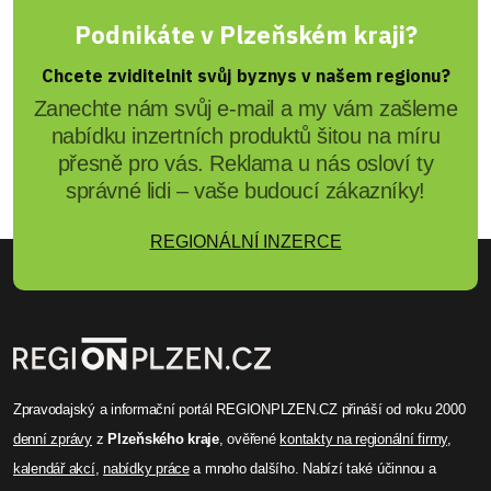
Podnikáte v Plzeňském kraji?
Chcete zviditelnit svůj byznys v našem regionu?
Zanechte nám svůj e-mail a my vám zašleme
nabídku inzertních produktů šitou na míru
přesně pro vás. Reklama u nás osloví ty
správné lidi – vaše budoucí zákazníky!
REGIONÁLNÍ INZERCE
Zpravodajský a informační portál REGIONPLZEN.CZ přináší od roku 2000
denní zprávy
z
Plzeňského kraje
, ověřené
kontakty na regionální firmy
,
kalendář akcí
,
nabídky práce
a mnoho dalšího. Nabízí také účinnou a