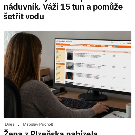
náduvník. Váží 15 tun a pomůže
šetřit vodu
Dnes
Miroslav Pucholt
Žena z Plzeňska nabízela