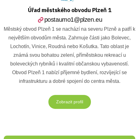
Úřad městského obvodu Plzeň 1
postaumo1@plzen.eu
Městský obvod Plzeň 1 se nachází na severu Plzně a patří k
největším obvodům města. Zahrnuje části jako Bolevec,
Lochotín, Vinice, Roudná nebo Košutka. Tato oblast je
známá svou bohatou zelení, příměstskou rekreací u
boleveckých rybníků i kvalitní občanskou vybaveností.
Obvod Plzeň 1 nabízí příjemné bydlení, rozvíjející se
infrastrukturu a dobré spojení do centra města.
Zobrazit profil