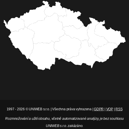
1997 - 2026 © UNIWEB s.r.o. | Všechna práva vyhrazena |
GDPR
|
VOP
|
RSS
Rozmnožování a užití obsahu, včetně automatizované analýzy, je bez souhlasu
UNIWEB s.r.o. zakázáno.