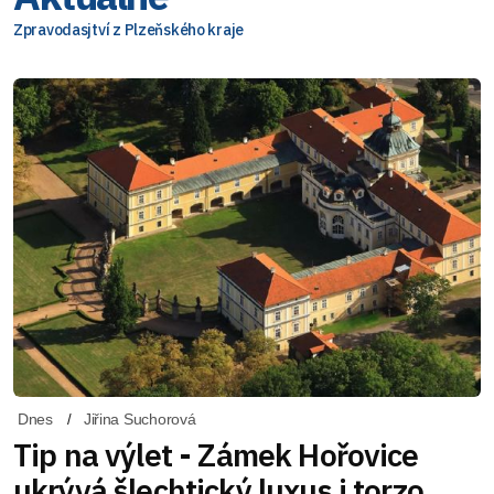
Zpravodasjtví z Plzeňského kraje
Dnes
Jiřina Suchorová
Tip na výlet - Zámek Hořovice
ukrývá šlechtický luxus i torzo