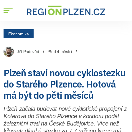
Ekonomika
Jiří Padevěd
Před 4 měsíci
Plzeň staví novou cyklostezku
do Starého Plzence. Hotová
má být do pěti měsíců
Plzeň začala budovat nové cyklistické propojení z
Koterova do Starého Plzence v koridoru podél
železniční trati na České Budějovice. Více než
kilometr dlouhá stezka za 7,7 milionu korun má