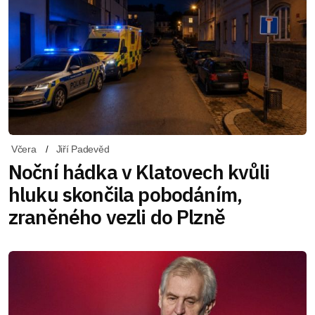
Včera
Jiří Padevěd
Noční hádka v Klatovech kvůli
hluku skončila pobodáním,
zraněného vezli do Plzně