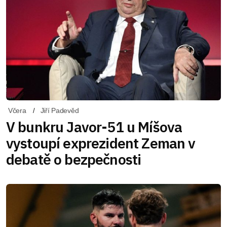
Včera
Jiří Padevěd
V bunkru Javor-51 u Míšova
vystoupí exprezident Zeman v
debatě o bezpečnosti