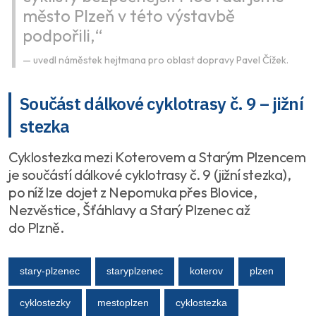
město Plzeň v této výstavbě
podpořili,“
uvedl náměstek hejtmana pro oblast dopravy Pavel Čížek.
Součást dálkové cyklotrasy č. 9 – jižní
stezka
Cyklostezka mezi Koterovem a Starým Plzencem
je součástí dálkové cyklotrasy č. 9 (jižní stezka),
po níž lze dojet z Nepomuka přes Blovice,
Nezvěstice, Šťáhlavy a Starý Plzenec až
do Plzně.
stary-plzenec
staryplzenec
koterov
plzen
cyklostezky
mestoplzen
cyklostezka