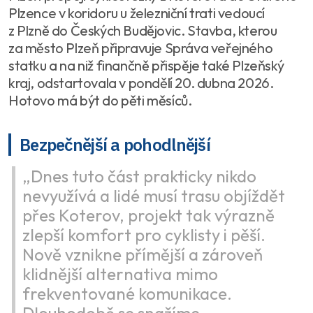
Plzence v koridoru u železniční trati vedoucí
z Plzně do Českých Budějovic. Stavba, kterou
za město Plzeň připravuje Správa veřejného
statku a na niž finančně přispěje také Plzeňský
kraj, odstartovala v pondělí 20. dubna 2026.
Hotovo má být do pěti měsíců.
Bezpečnější a pohodlnější
„Dnes tuto část prakticky nikdo
nevyužívá a lidé musí trasu objíždět
přes Koterov, projekt tak výrazně
zlepší komfort pro cyklisty i pěší.
Nově vznikne přímější a zároveň
klidnější alternativa mimo
frekventované komunikace.
Dlouhodobě se snažíme