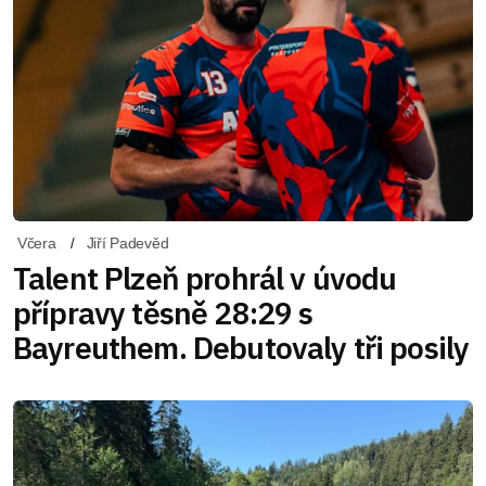
Včera
Jiří Padevěd
Talent Plzeň prohrál v úvodu
přípravy těsně 28:29 s
Bayreuthem. Debutovaly tři posily