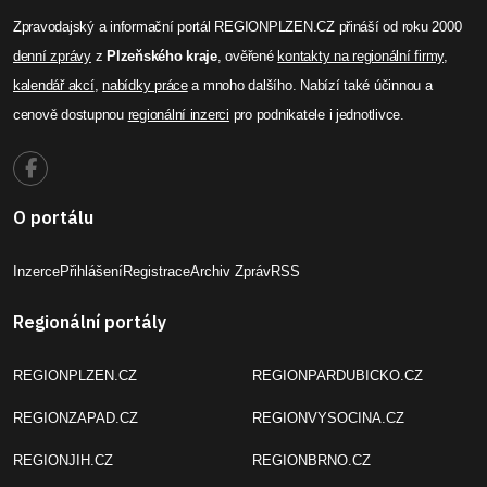
Zpravodajský a informační portál REGIONPLZEN.CZ přináší od roku 2000
denní zprávy
z
Plzeňského kraje
, ověřené
kontakty na regionální firmy
,
kalendář akcí
,
nabídky práce
a mnoho dalšího. Nabízí také účinnou a
cenově dostupnou
regionální inzerci
pro podnikatele i jednotlivce.
O portálu
Inzerce
Přihlášení
Registrace
Archiv Zpráv
RSS
Regionální portály
REGIONPLZEN.CZ
REGIONPARDUBICKO.CZ
REGIONZAPAD.CZ
REGIONVYSOCINA.CZ
REGIONJIH.CZ
REGIONBRNO.CZ