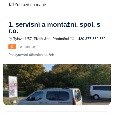
Zobrazit na mapě
1. servisní a montážní, spol. s
r.o.
Tylova 1/57, Plzeň-Jižní Předměstí
+420 377 889 889
0
( 0 hodnocení )
Poskytování účetních služeb.