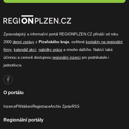
Zpravodajský a informační portál REGIONPLZEN.CZ přináší od roku
2000
denní zprávy
z
Plzeňského kraje
, ověřené
kontakty na regionální
firmy
,
kalendář akcí
,
nabídky práce
a mnoho dalšího. Nabízí také
účinnou a cenově dostupnou
regionální inzerci
pro podnikatele i
jednotlivce.
O portálu
Inzerce
Přihlášení
Registrace
Archiv Zpráv
RSS
Regionální portály