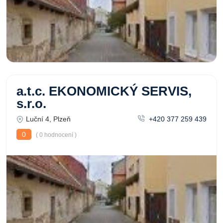
a.t.c. EKONOMICKÝ SERVIS,
s.r.o.
Luční 4, Plzeň
+420 377 259 439
0
( 0 hodnocení )