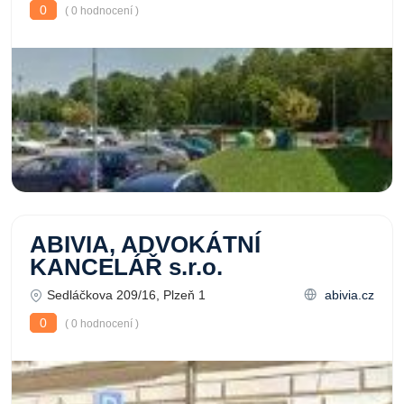
0
( 0 hodnocení )
ABIVIA, ADVOKÁTNÍ
KANCELÁŘ s.r.o.
Sedláčkova 209/16, Plzeň 1
abivia.cz
0
( 0 hodnocení )