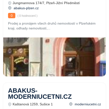
Jungmannova 174/7, Plzeň-Jižní Předměstí
abakus-plzen.cz
0
( 0 hodnocení )
Prodej a pronájem všech druhů nemovitostí v Plzeňském
kraji, odhady nemovitostí,...
ABAKUS-
MODERNIUCETNI.CZ
Kaštanová 1259, Sušice 1
moderniucetni.cz