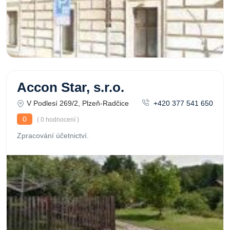
Accon Star, s.r.o.
V Podlesí 269/2, Plzeň-Radčice
+420 377 541 650
0
( 0 hodnocení )
Zpracování účetnictví.