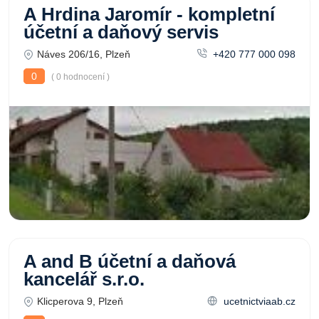
A Hrdina Jaromír - kompletní
účetní a daňový servis
Náves 206/16, Plzeň
+420 777 000 098
0
( 0 hodnocení )
A and B účetní a daňová
kancelář s.r.o.
Klicperova 9, Plzeň
ucetnictviaab.cz