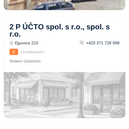
2 P ÚČTO spol. s r.o., spol. s
r.o.
Ejpovice 210
+420 371 728 098
0
( 0 hodnocení )
Vedení účetnictví.