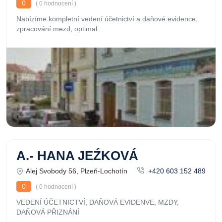
0
( 0 hodnocení )
Nabízíme kompletní vedení účetnictví a daňové evidence,
zpracování mezd, optimal...
A.- HANA JEŹKOVÁ
Alej Svobody 56, Plzeň-Lochotín
+420 603 152 489
0
( 0 hodnocení )
VEDENÍ ÚČETNICTVÍ, DAŇOVÁ EVIDENVE, MZDY,
DAŇOVÁ PŘIZNÁNÍ