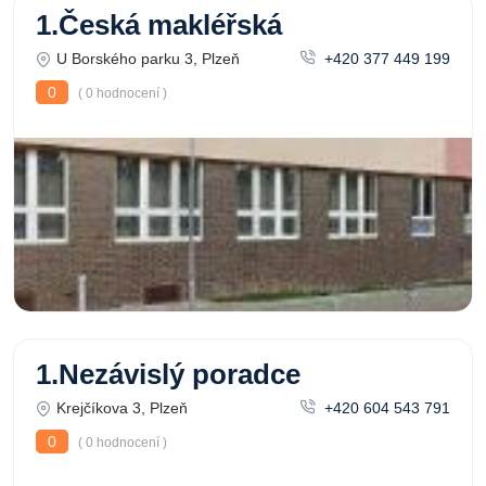
1.Česká makléřská
U Borského parku 3, Plzeň
+420 377 449 199
0
( 0 hodnocení )
1.Nezávislý poradce
Krejčíkova 3, Plzeň
+420 604 543 791
0
( 0 hodnocení )