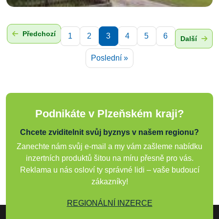
Předchozí
1
2
3
4
5
6
Další
Poslední »
Podnikáte v Plzeňském kraji?
Chcete zviditelnit svůj byznys v našem regionu?
Zanechte nám svůj e-mail a my vám zašleme nabídku
inzertních produktů šitou na míru přesně pro vás.
Reklama u nás osloví ty správné lidi – vaše budoucí
zákazníky!
REGIONÁLNÍ INZERCE