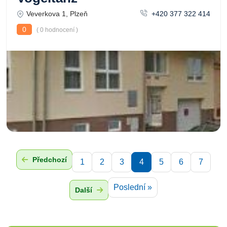
Veverkova 1, Plzeň
+420 377 322 414
0
( 0 hodnocení )
Předchozí
1
2
3
4
5
6
7
Poslední »
Další