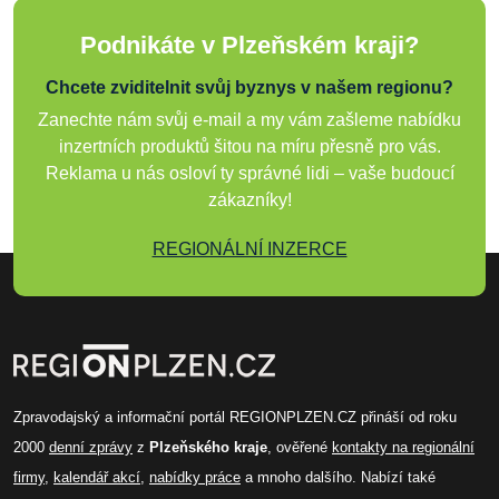
Podnikáte v Plzeňském kraji?
Chcete zviditelnit svůj byznys v našem regionu?
Zanechte nám svůj e-mail a my vám zašleme nabídku
inzertních produktů šitou na míru přesně pro vás.
Reklama u nás osloví ty správné lidi – vaše budoucí
zákazníky!
REGIONÁLNÍ INZERCE
Zpravodajský a informační portál REGIONPLZEN.CZ přináší od roku
2000
denní zprávy
z
Plzeňského kraje
, ověřené
kontakty na regionální
firmy
,
kalendář akcí
,
nabídky práce
a mnoho dalšího. Nabízí také