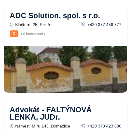
ADC Solution, spol. s r.o.
Klášterní 25, Plzeň
+420 377 456 377
0
( 0 hodnocení )
Advokát - FALTÝNOVÁ
LENKA, JUDr.
Náměstí Míru 143, Domažlice
+420 379 423 680