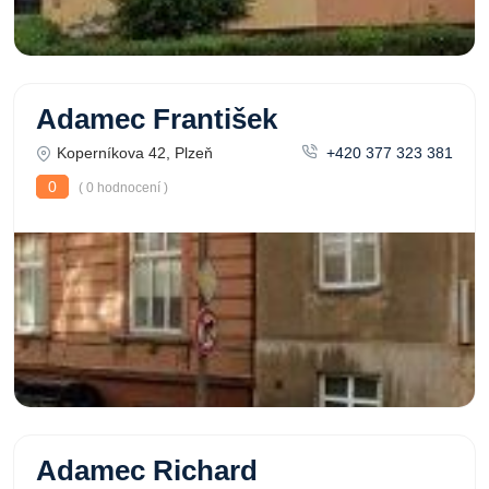
Adamec František
Koperníkova 42, Plzeň
+420 377 323 381
0
( 0 hodnocení )
Adamec Richard