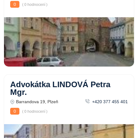
0
( 0 hodnocení )
Advokátka LINDOVÁ Petra
Mgr.
Barrandova 19, Plzeň
+420 377 455 401
0
( 0 hodnocení )