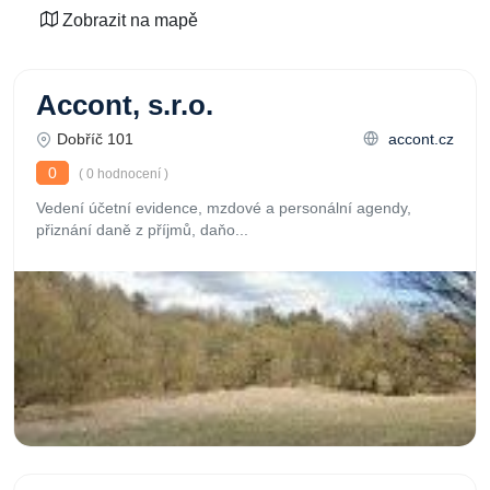
Zobrazit na mapě
Accont, s.r.o.
Dobříč 101
accont.cz
0
( 0 hodnocení )
Vedení účetní evidence, mzdové a personální agendy,
přiznání daně z příjmů, daňo...