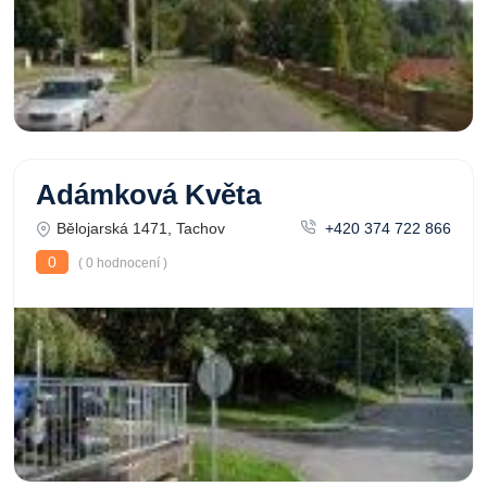
Adámková Květa
Bělojarská 1471, Tachov
+420 374 722 866
0
( 0 hodnocení )