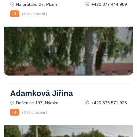
Na průtahu 27, Plzeň
+420 377 444 909
0
( 0 hodnocení )
Adamková Jiřina
Dešenice 197, Nýrsko
+420 376 571 925
0
( 0 hodnocení )