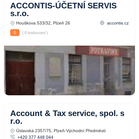
ACCONTIS-ÚČETNÍ SERVIS
s.r.o.
Houškova 533/32, Plzeň 26
accontis.cz
0
( 0 hodnocení )
Account & Tax service, spol. s
r.o.
Úslavská 2357/75, Plzeň-Východní Předměstí
+420 377 448 044