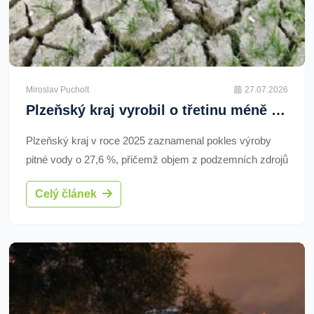
Miroslav Pucholt
27.07.2026
Plzeňský kraj vyrobil o třetinu méně pitné vody. Podzemní zdroje spadly na polovinu
Plzeňský kraj v roce 2025 zaznamenal pokles výroby
pitné vody o 27,6 %, přičemž objem z podzemních zdrojů
klesl na polovinu. Zásobování z veřejných vodovodů
Celý článek
zůstává pod republikovým průměrem a více než
desetina obyvatel není napojena. Domácnosti zvýšily
spotřebu na 85,3 l/os/den a kraj zlepšil podíl čištěných
odpadních vod.