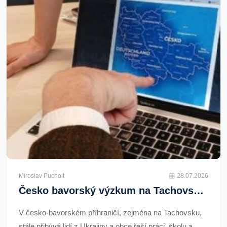
Miroslav Pucholt
28.07.2026
Česko bavorský výzkum na Tachovsku a Hofu zkoumá integraci Ukrajinců a hledá řešení
V česko-bavorském příhraničí, zejména na Tachovsku,
stále přibývá lidí z Ukrajiny a obce řeší práci, školu a