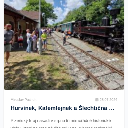
Miroslav Pucholt
28.07.2026
Hurvínek, Kafemlejnek a Šlechtična vyrazí v srpnu na tratě Plzeňského kraje
Plzeňský kraj nasadí v srpnu tři mimořádné historické