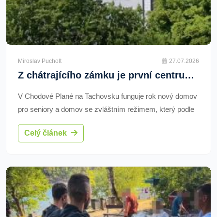
Miroslav Pucholt
27.07.2026
Z chátrajícího zámku je první centrum dlouhodobé péče v Česku. Téměř se zaplnilo
V Chodové Plané na Tachovsku funguje rok nový domov
pro seniory a domov se zvláštním režimem, který podle
České asociace pojišťoven představuje první
Celý článek
provozované centrum dlouhodobé péče v Česku.
Zařízení má 101 klientů. Zámek přestavěla asociace
investicí asi 230 milionů korun. Domov zaměstnává 65
lidí a má sloužit jako pilot pro rozšíření sítě až na dvacet
center.