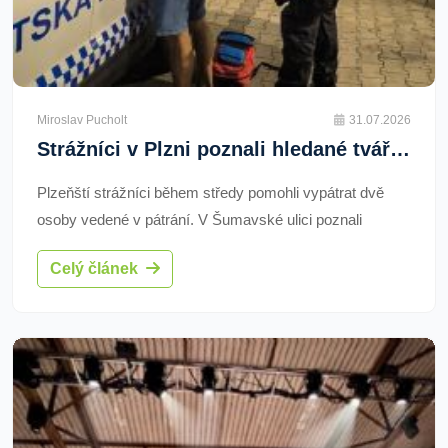
Miroslav Pucholt
31.07.2026
Strážníci v Plzni poznali hledané tváře. Našli chlapce na útěku z DDU i muže v celostátním pátrání
Plzeňští strážníci během středy pomohli vypátrat dvě
osoby vedené v pátrání. V Šumavské ulici poznali
nezletilého chlapce, který byl na útěku z pobytového
Celý článek
zařízení. Večer pak na parkovišti v Sukově ulici zastavili
devětačtyřicetiletého muže v celostátním pátrání. Oba
skončili na policejním oddělení.