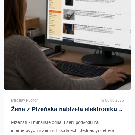
Miroslav Pucholt
06.08.2026
Žena z Plzeňska nabízela elektroniku, kterou neposílala. Podvedla nejméně 25 lidí
Plzeňští kriminalisté odhalili sérii podvodů na
internetových inzertních portálech. Jednačtyřicetiletá