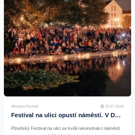
Miroslav Pucholt
25.07.2026
Festival na ulici opustí náměstí. V DEPO2015 nabídne Marpa i 150 účinkujících
Plzeňský Festival na ulici se kvůli rekonstrukci náměstí