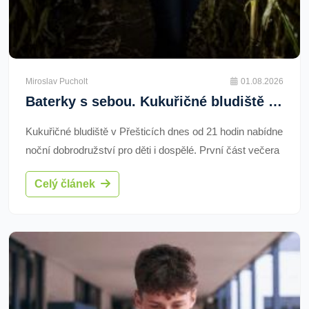
Miroslav Pucholt
01.08.2026
Baterky s sebou. Kukuřičné bludiště dnes nabídne noční tajenku i zónu temnoty
Kukuřičné bludiště v Přešticích dnes od 21 hodin nabídne
noční dobrodružství pro děti i dospělé. První část večera
bude patřit rodinám, po 23. hodině se ale otevře temnější
Celý článek
trasa pro odvážné návštěvníky. Program potrvá přibližně
do jedné hodiny ráno.