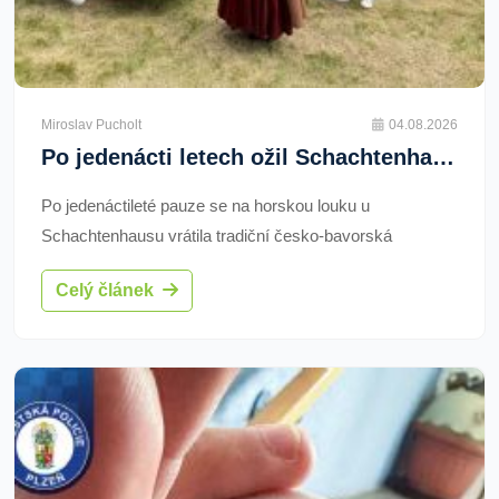
Miroslav Pucholt
04.08.2026
Po jedenácti letech ožil Schachtenhausfest. Do hor dorazilo přes 600 lidí z Čech i Bavorska
Po jedenáctileté pauze se na horskou louku u
Schachtenhausu vrátila tradiční česko-bavorská
slavnost. Přes 600 pěších návštěvníků a cyklistů
Celý článek
vystoupalo do výšky 1 150 metrů za hudbou, tancem a
regionálními specialitami. Jedna z výprav vyrazila z
Prášil. Setkání připomnělo také historii domu a význam
někdejších lesních pastvin.