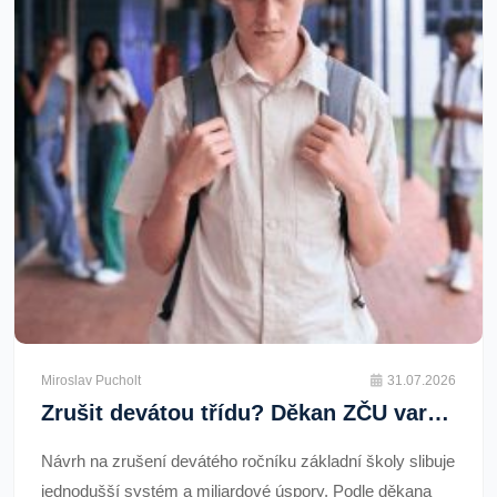
Miroslav Pucholt
31.07.2026
Zrušit devátou třídu? Děkan ZČU varuje před zkratkou, která může prohloubit nerovnosti
Návrh na zrušení devátého ročníku základní školy slibuje
jednodušší systém a miliardové úspory. Podle děkana