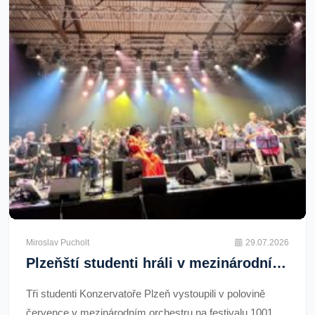
Miroslav Pucholt
29.07.2026
Plzeňští studenti hráli v mezinárodním orchestru v Limoges. Představili symfonický rap
Tři studenti Konzervatoře Plzeň vystoupili v polovině
července v mezinárodním orchestru na festivalu 1001