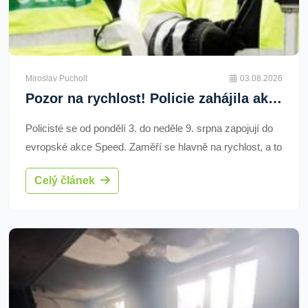
Miroslav Pucholt
03.08.2026
Pozor na rychlost! Policie zahájila akci Speed. Kde se v Plzeňském kraji měří nejčastěji?
Policisté se od pondělí 3. do neděle 9. srpna zapojují do
evropské akce Speed. Zaměří se hlavně na rychlost, a to
na hlavních tazích, v obcích i na rizikových úsecích.
Celý článek
Přesný srpnový seznam stanovišť policie nezveřejnila,
vodítkem ale mohou být lokality z dubnového Speed
Marathonu v Plzeňském kraji.