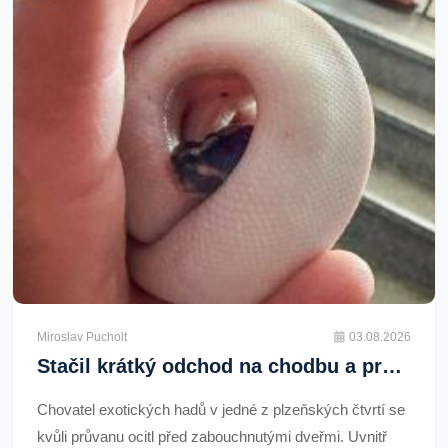
Miroslav Pucholt
03.08.2026
Stačil krátký odchod na chodbu a průvan zabouchl dveře. V bytě mezitím zůstali volně puštění hadi
Chovatel exotických hadů v jedné z plzeňských čtvrtí se
kvůli průvanu ocitl před zabouchnutými dveřmi. Uvnitř