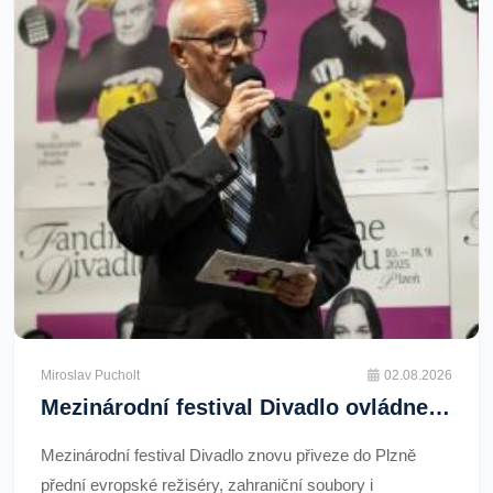
Miroslav Pucholt
02.08.2026
Mezinárodní festival Divadlo ovládne Plzeň. Předprodej vstupenek začne v úterý 4. srpna
Mezinárodní festival Divadlo znovu přiveze do Plzně
přední evropské režiséry, zahraniční soubory i