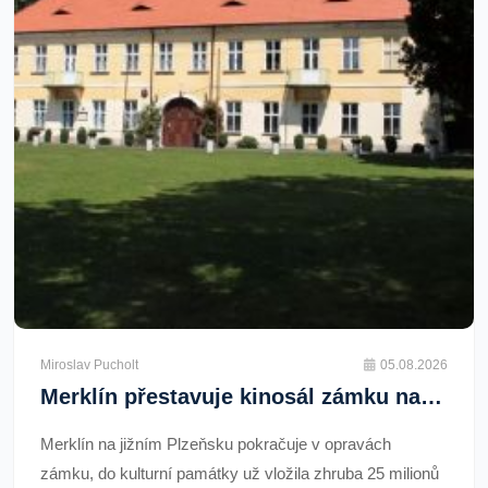
Miroslav Pucholt
05.08.2026
Merklín přestavuje kinosál zámku na společenský sál pro 150 lidí. Náklady přes 4 miliony
Merklín na jižním Plzeňsku pokračuje v opravách
zámku, do kulturní památky už vložila zhruba 25 milionů