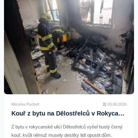
Miroslav Pucholt
03.08.2026
Kouř z bytu na Dělostřelců v Rokycanech vyhnal desítky lidí. Škoda 3,5 milionu
Z bytu v rokycanské ulici Dělostřelců vyšel hustý černý
kouř, kvůli němuž musely desítky lidí opustit dům.