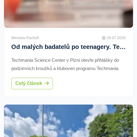
Miroslav Pucholt
28.07.2026
Od malých badatelů po teenagery. Techmania chystá nové kroužky pro nadané děti
Techmania Science Center v Plzni otevře přihlášky do
podzimních kroužků a kluboven programu Techmania
Talent. Nabídka je určena dětem od dvou do 15 let.
Celý článek
Čekají je pokusy, kosmické mise i práce na vlastních
projektech.