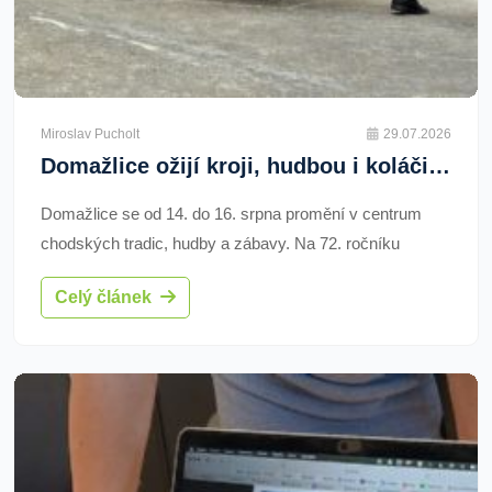
Miroslav Pucholt
29.07.2026
Domažlice ožijí kroji, hudbou i koláči. Chodské slavnosti zvou na velkolepý víkend
Domažlice se od 14. do 16. srpna promění v centrum
chodských tradic, hudby a zábavy. Na 72. ročníku
Chodských slavností vystoupí 782 účinkujících a
Celý článek
návštěvníky čeká téměř 50 pořadů, kroje, dudy, trhy i
koláče. Chybět nebude Vlasta Redl, poutní mše ani parní
Šlechtična. Hlavní program je zdarma.