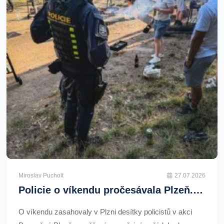
Miroslav Pucholt
27.07.2026
Policie o víkendu pročesávala Plzeň. Zaměřila se na drogy, alkohol i hledané osoby
O víkendu zasahovaly v Plzni desítky policistů v akci